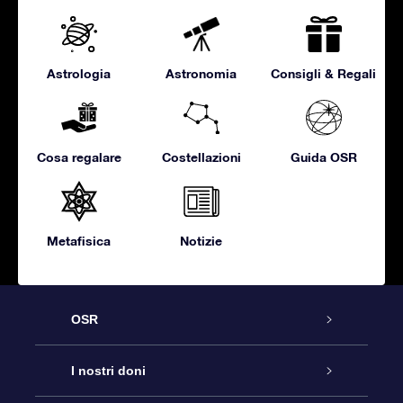
Astrologia
Astronomia
Consigli & Regali
Cosa regalare
Costellazioni
Guida OSR
Metafisica
Notizie
OSR
Assistenza
I nostri doni