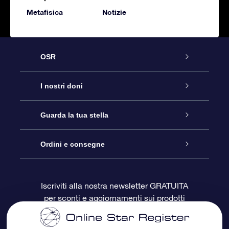
Metafisica
Notizie
OSR
Assistenza
I nostri doni
Contattaci
Online Star Gift
Guarda la tua stella
Blog
Pacchetto regalo OSR
Registro stellare
Ordini e consegne
Domande frequenti
Super Star Gift
App OSR Star Finder
Login Cliente
Iscriviti alla nostra newsletter GRATUITA
per sconti e aggiornamenti sui prodotti
OSR Recensioni
Gift Card OSR
Star Page personalizzata
Informazioni di Pagamento
Doni aziendali