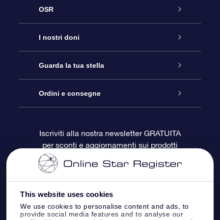
OSR
Assistenza
I nostri doni
Contattaci
Online Star Gift
Guarda la tua stella
Blog
Pacchetto regalo OSR
Registro stellare
Ordini e consegne
Domande frequenti
Super Star Gift
App OSR Star Finder
Login Cliente
Iscriviti alla nostra newsletter GRATUITA
per sconti e aggiornamenti sui prodotti
OSR Recensioni
Gift Card OSR
Star Page personalizzata
Informazioni di Pagamento
Doni aziendali
One Million Stars
Informazioni di Spedizione
This website uses cookies
OSR Starsaver
Politica di reso
We use cookies to personalise content and ads, to
provide social media features and to analyse our