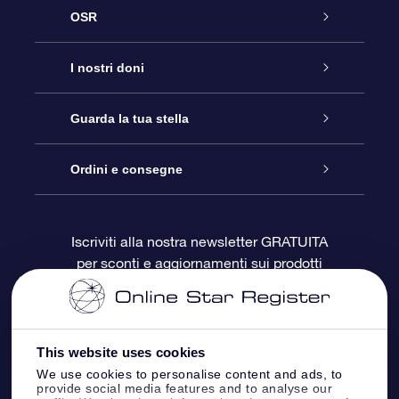
OSR
Assistenza
I nostri doni
Contattaci
Online Star Gift
Guarda la tua stella
Blog
Pacchetto regalo OSR
Registro stellare
Ordini e consegne
Domande frequenti
Super Star Gift
App OSR Star Finder
Login Cliente
Iscriviti alla nostra newsletter GRATUITA
per sconti e aggiornamenti sui prodotti
OSR Recensioni
Gift Card OSR
Star Page personalizzata
Informazioni di Pagamento
Doni aziendali
One Million Stars
Informazioni di Spedizione
This website uses cookies
OSR Starsaver
Politica di reso
We use cookies to personalise content and ads, to
provide social media features and to analyse our