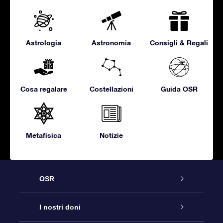
Astrologia
Astronomia
Consigli & Regali
Cosa regalare
Costellazioni
Guida OSR
Metafisica
Notizie
OSR
Assistenza
I nostri doni