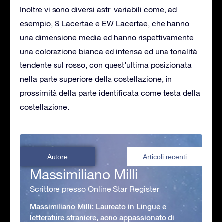
Inoltre vi sono diversi astri variabili come, ad
esempio, S Lacertae e EW Lacertae, che hanno
una dimensione media ed hanno rispettivamente
una colorazione bianca ed intensa ed una tonalità
tendente sul rosso, con quest’ultima posizionata
nella parte superiore della costellazione, in
prossimità della parte identificata come testa della
costellazione.
Autore
Articoli recenti
Massimiliano Milli
Scrittore presso Online Star Register
Massimiliano Milli: Laureato in Lingue e
letterature straniere, aono appassionato di