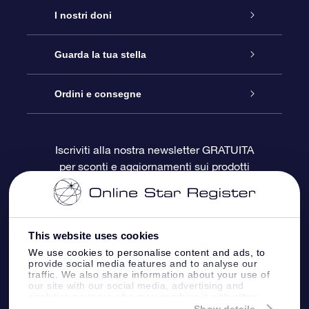
Assistenza
I nostri doni
Contattaci
Online Star Gift
Guarda la tua stella
Blog
Pacchetto regalo OSR
Registro stellare
Ordini e consegne
Domande frequenti
Super Star Gift
App OSR Star Finder
Login Cliente
Iscriviti alla nostra newsletter GRATUITA
per sconti e aggiornamenti sui prodotti
OSR Recensioni
Gift Card OSR
Star Page personalizzata
Informazioni di Pagamento
Doni aziendali
One Million Stars
Informazioni di Spedizione
This website uses cookies
OSR Starsaver
Politica di reso
We use cookies to personalise content and ads, to
provide social media features and to analyse our
traffic. We also share information about your use of
our site with our social media, advertising and
App VR ‘Fly me to the stars’
Costellazioni
analytics partners who may combine it with other
information that you’ve provided to them or that