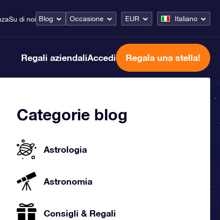
Blog
Occasione
EUR
Italiano
nza
Su di noi
Regali aziendali
Accedi
Regala una stella!
Categorie blog
Astrologia
Astronomia
Consigli & Regali