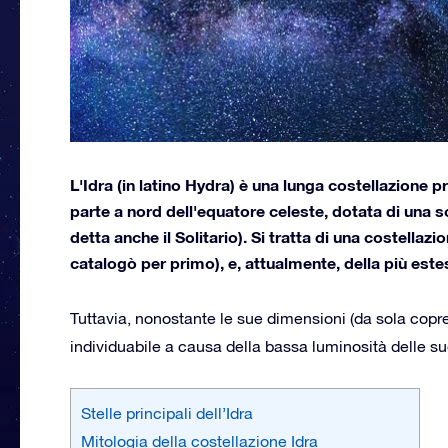
L'Idra (in latino Hydra) è una lunga costellazione 
parte a nord dell'equatore celeste, dotata di una 
detta anche il Solitario). Si tratta di una costella
catalogò per primo), e, attualmente, della più este
Tuttavia, nonostante le sue dimensioni (da sola copre
individuabile a causa della bassa luminosità delle sue
Stelle principali dell’Idra
Mitologia della costellazione Idra