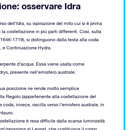
ione: osservare Idra
so dell’Idra, su ispirazione del mito cui si è prima
a costellazione in più parti differenti. Così, sulla
646-1719), si distinguono dalla testa alla coda
s, e Continuazione Hydra.
un serpente d’acqua. Essa viene usata come
drys, presente nell’emisfero australe.
a sua posizione ne rende molto semplice
stella Regolo (appartenente alla costellazione del
coda, invece, oscilla verso l’emisfero australe, in
ntauro.
stellazione è resa difficile dalla scarsa luminosità
d (prossima al Leone), che costituisce il corpo