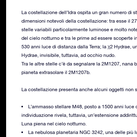
La costellazione dell’Idra ospita un gran numero di st
dimensioni notevoli della costellazione: tra esse il
stelle variabili particolarmente luminose e molto note
del cielo notturno e tra le prime ad essere scoperte i
530 anni luce di distanza dalla Terra; la χ2 Hydrae, un
Hydrae, invisibile, tuttavia, ad occhio nudo.
Tra le altre stelle c’è da segnalare la 2M1207, nana b
pianeta extrasolare il 2M1207b.
La costellazione presenta anche alcuni oggetti non ste
L’ammasso stellare M48, posto a 1500 anni luce d
individuazione rivela, tuttavia, un’estensione addirit
Luna piena nel cielo notturno.
La nebulosa planetaria NGC 3242, una delle più lu