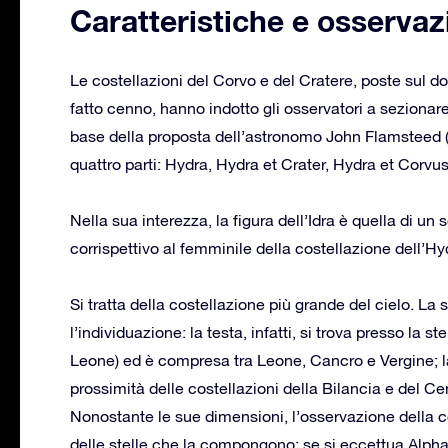
Caratteristiche e osservaz
Le costellazioni del Corvo e del Cratere, poste sul dor
fatto cenno, hanno indotto gli osservatori a sezionare l
base della proposta dell’astronomo John Flamsteed (1
quattro parti: Hydra, Hydra et Crater, Hydra et Corvu
Nella sua interezza, la figura dell’Idra è quella di 
corrispettivo al femminile della costellazione dell’Hy
Si tratta della costellazione più grande del cielo. L
l’individuazione: la testa, infatti, si trova presso la 
Leone) ed è compresa tra Leone, Cancro e Vergine; la 
prossimità delle costellazioni della Bilancia e del Ce
Nonostante le sue dimensioni, l’osservazione della co
delle stelle che la compongono: se si eccettua Alphar