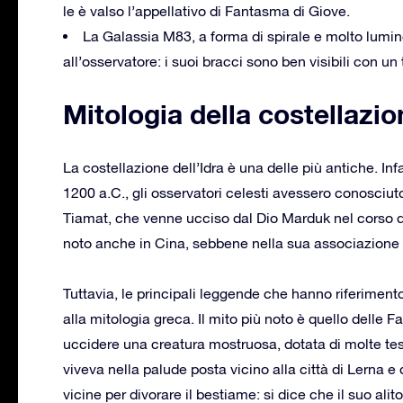
le è valso l’appellativo di Fantasma di Giove.
La Galassia M83, a forma di spirale e molto lumi
all’osservatore: i suoi bracci sono ben visibili con un
Mitologia della costellazio
La costellazione dell’Idra è una delle più antiche. In
1200 a.C., gli osservatori celesti avessero conosciuto
Tiamat, che venne ucciso dal Dio Marduk nel corso del
noto anche in Cina, sebbene nella sua associazione 
Tuttavia, le principali leggende che hanno riferimen
alla mitologia greca. Il mito più noto è quello delle F
uccidere una creatura mostruosa, dotata di molte teste
viveva nella palude posta vicino alla città di Lerna 
vicine per divorare il bestiame: si dice che il suo al