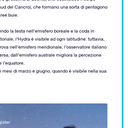
 a sud del Cancro), che formano una sorta di pentagono
aree buie.
endo la testa nell’emisfero boreale e la coda in
riale, l’Hydra è visibile ad ogni latitudine: tuttavia,
rova nell’emisfero meridionale, l’osservatore italiano
ersa, dall’emisfero australe migliora la percezione
e l’equatore.
 i mesi di marzo e giugno, quando è visibile nella sua
ister