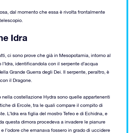
nosa, dal momento che essa è rivolta frontalmente
 telescopio.
ne Idra
fatti, ci sono prove che già in Mesopotamia, intorno al
 l’Idra, identificandola con il serpente d’acqua
la Grande Guerra degli Dei. Il serpente, peraltro, è
con il Dragone.
to nella costellazione Hydra sono quelle appartenenti
atiche di Ercole, tra le quali compare il compito di
. L’Idra era figlia del mostro Tefeo e di Echidna, e
e da questa dimora procedeva a invadere le pianure
ito e l’odore che emanava fossero in grado di uccidere