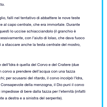
to.
o, fallì nel tentativo di abbattere le nove teste
ie al capo centrale, che era immortale. Durante
questi lo uccise schiacciandolo (il granchio è
cessivamente, con l’aiuto di Iolao, che dava fuoco
ì a staccare anche la testa centrale del mostro,
 dell’Idra è quella del Corvo e del Cratere (due
 un corvo a prendere dell’acqua con una tazza
i; per scusarsi del ritardo, il corvo incolpò l’Idra,
. Consapevole della menzogna, il Dio punì il corvo
impedisse di bere dalla tazza per l’eternità (infatti
te a destra e a sinistra del serpente).