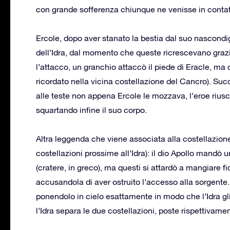
con grande sofferenza chiunque ne venisse in contat
Ercole, dopo aver stanato la bestia dal suo nascondigli
dell’Idra, dal momento che queste ricrescevano graz
l’attacco, un granchio attaccò il piede di Eracle, ma 
ricordato nella vicina costellazione del Cancro). Suc
alle teste non appena Ercole le mozzava, l’eroe riusc
squartando infine il suo corpo.
Altra leggenda che viene associata alla costellazione
costellazioni prossime all’Idra): il dio Apollo mandò
(cratere, in greco), ma questi si attardò a mangiare fich
accusandola di aver ostruito l’accesso alla sorgente
ponendolo in cielo esattamente in modo che l’Idra gli 
l’Idra separa le due costellazioni, poste rispettivamen