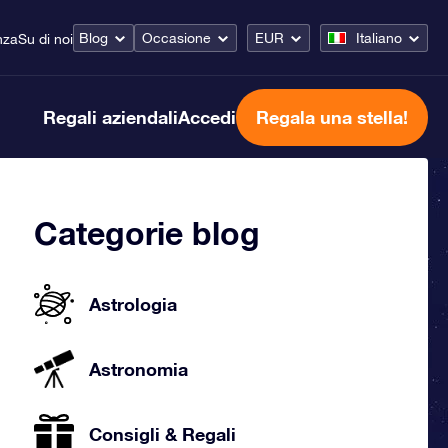
Blog
Occasione
EUR
Italiano
nza
Su di noi
Regali aziendali
Accedi
Regala una stella!
Categorie blog
Astrologia
Astronomia
Consigli & Regali