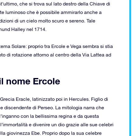
t’ultimo, che si trova sul lato destro della Chiave di
mente luminoso che è possibile ammirarlo anche a
izioni di un cielo molto scuro e sereno. Tale
und Halley nel 1714.
istema Solare: proprio tra Ercole e Vega sembra si stia
o di rotazione attorno al centro della Via Lattea ad
 il nome Ercole
recia Eracle, latinizzato poi in Hercules. Figlio di
 e discendente di Perseo. La mitologia narra che
’inganno con la bellissima regina e da questa
immortalità e divenire un dio grazie alle sue celebri
la giovinezza Ebe. Proprio dopo la sua celebre