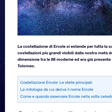
La costellazione di Ercole si estende per tutta la s
costellazioni più grandi visibili dalla nostra metà d
dimensione tra le 88 moderne ed era già presente n
Tolomeo.
Costellazione Ercole: Le stelle principali
La mitologia da cui deriva il nome Ercole
Come e quando osservare Ercole nella volta celest