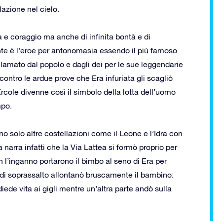
azione nel cielo.
za e coraggio ma anche di infinita bontà e di
ente è l’eroe per antonomasia essendo il più famoso
cclamato dal popolo e dagli dei per le sue leggendarie
ntro le ardue prove che Era infuriata gli scagliò
Ercole divenne così il simbolo della lotta dell’uomo
mpo.
no solo altre costellazioni come il Leone e l’Idra con
 narra infatti che la Via Lattea si formò proprio per
 l’inganno portarono il bimbo al seno di Era per
 di soprassalto allontanò bruscamente il bambino:
iede vita ai gigli mentre un’altra parte andò sulla