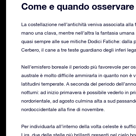
Come e quando osservare E
La costellazione nell’antichità veniva associata alla 
mano una clava, mentre nell’altra la fantasia umana
quasi sempre alle sue mitiche Dodici Fatiche: dalla p
Cerbero, il cane a tre teste guardiano degli inferi leg
Nell’emisfero boreale il periodo più favorevole per os
australe è molto difficile ammirarla in quanto non è 
latitudini temperate. A seconda del periodo dell’anno è
notturni: ad inizio primavera è possibile vederlo in pr
nordorientale, ad agosto culmina alta a sud passando p
nordoccidentale alla fine di novembre.
Per individuarla all’interno della volta celeste è suffi
Lira, due delle stelle più brillanti presenti nel cielo 