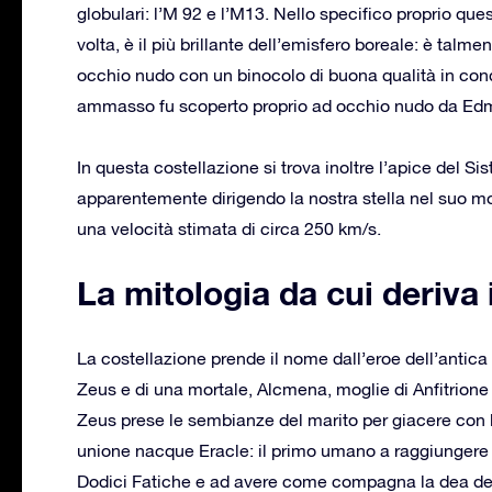
globulari: l’M 92 e l’M13. Nello specifico proprio ques
volta, è il più brillante dell’emisfero boreale: è tal
occhio nudo con un binocolo di buona qualità in cond
ammasso fu scoperto proprio ad occhio nudo da Edm
In questa costellazione si trova inoltre l’apice del S
apparentemente dirigendo la nostra stella nel suo mot
una velocità stimata di circa 250 km/s.
La mitologia da cui deriva
La costellazione prende il nome dall’eroe dell’antica G
Zeus e di una mortale, Alcmena, moglie di Anfitrione
Zeus prese le sembianze del marito per giacere con l
unione nacque Eracle: il primo umano a raggiungere l’
Dodici Fatiche e ad avere come compagna la dea del