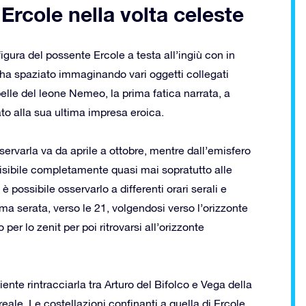
rcole nella volta celeste
figura del possente Ercole a testa all’ingiù con in
 ha spaziato immaginando vari oggetti collegati
elle del leone Nemeo, la prima fatica narrata, a
ato alla sua ultima impresa eroica.
servarla va da aprile a ottobre, mentre dall’emisfero
visibile completamente quasi mai sopratutto alle
 possibile osservarlo a differenti orari serali e
ima serata, verso le 21, volgendosi verso l’orizzonte
er lo zenit per poi ritrovarsi all’orizzonte
ciente rintracciarla tra Arturo del Bifolco e Vega della
boreale. Le costellazioni confinanti a quella di Ercole