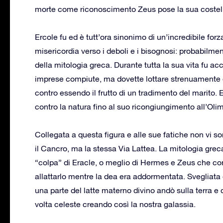
morte come riconoscimento Zeus pose la sua costell
Ercole fu ed è tutt’ora sinonimo di un’incredibile for
misericordia verso i deboli e i bisognosi: probabilm
della mitologia greca. Durante tutta la sua vita fu a
imprese compiute, ma dovette lottare strenuamente co
contro essendo il frutto di un tradimento del marito. 
contro la natura fino al suo ricongiungimento all’Oli
Collegata a questa figura e alle sue fatiche non vi so
il Cancro, ma la stessa Via Lattea. La mitologia greca
“colpa” di Eracle, o meglio di Hermes e Zeus che con
allattarlo mentre la dea era addormentata. Svegliata
una parte del latte materno divino andò sulla terra e d
volta celeste creando così la nostra galassia.