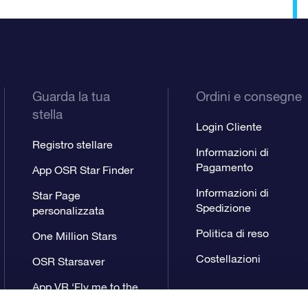
Guarda la tua
Ordini e consegne
stella
Login Cliente
Registro stellare
Informazioni di
Pagamento
App OSR Star Finder
Informazioni di
Star Page
Spedizione
personalizzata
Politica di reso
One Million Stars
Costellazioni
OSR Starsaver
App VR ‘Fly me to the
stars’