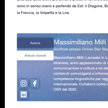
sono in senso orario e partendo da Est: il Dragone, Bo
la Freccia, la Volpetta e la Lira.
Massimiliano Milli
Autore
Scrittore presso Online Star Reg
Articoli recenti
Massimiliano Milli: Laureato in L
straniere, aono appassionato di
comunicazione e cultura e mi ded
contenuti coinvolgenti e informat
competenze linguistiche per rag
internazionale. Collaboro come c
OSR dal 2020.