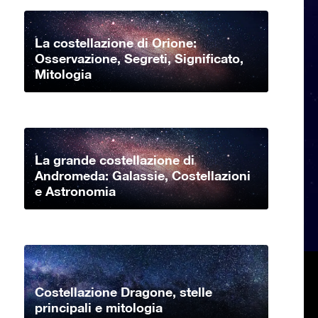
La costellazione di Orione:
Osservazione, Segreti, Significato,
Mitologia
La grande costellazione di
Andromeda: Galassie, Costellazioni
e Astronomia
Costellazione Dragone, stelle
principali e mitologia