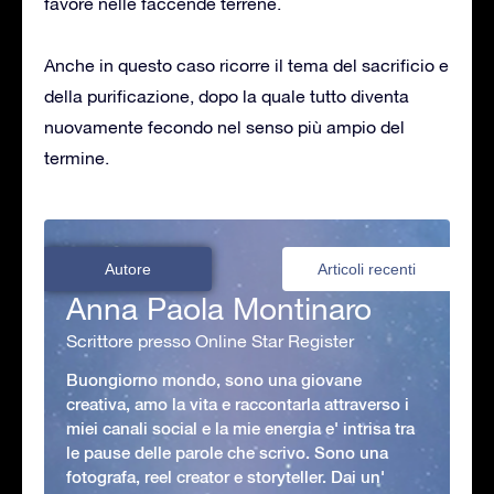
favore nelle faccende terrene.
Anche in questo caso ricorre il tema del sacrificio e
della purificazione, dopo la quale tutto diventa
nuovamente fecondo nel senso più ampio del
termine.
Autore
Articoli recenti
Anna Paola Montinaro
Scrittore presso Online Star Register
Buongiorno mondo, sono una giovane
creativa, amo la vita e raccontarla attraverso i
miei canali social e la mie energia e' intrisa tra
le pause delle parole che scrivo. Sono una
fotografa, reel creator e storyteller. Dai un'