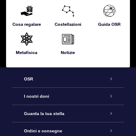
Cosa regalare
Costellazioni
Guida OSR
Metafisica
Notizie
OSR
Assistenza
I nostri doni
Contattaci
Online Star Gift
Guarda la tua stella
Blog
Pacchetto regalo OSR
Registro stellare
Ordini e consegne