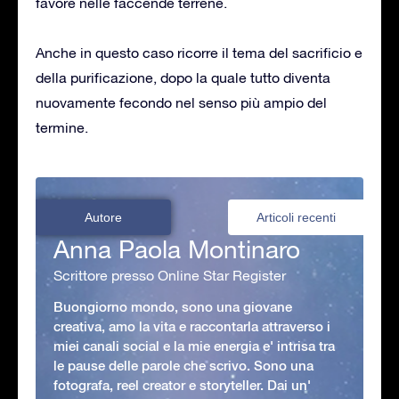
favore nelle faccende terrene.
Anche in questo caso ricorre il tema del sacrificio e
della purificazione, dopo la quale tutto diventa
nuovamente fecondo nel senso più ampio del
termine.
Autore
Articoli recenti
Anna Paola Montinaro
Scrittore presso Online Star Register
Buongiorno mondo, sono una giovane
creativa, amo la vita e raccontarla attraverso i
miei canali social e la mie energia e' intrisa tra
le pause delle parole che scrivo. Sono una
fotografa, reel creator e storyteller. Dai un'