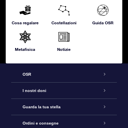
Cosa regalare
Costellazioni
Guida OSR
Metafisica
Notizie
OSR
Assistenza
I nostri doni
Contattaci
Online Star Gift
Guarda la tua stella
Blog
Pacchetto regalo OSR
Registro stellare
Ordini e consegne