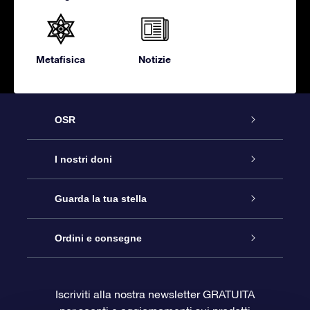
Metafisica
Notizie
OSR
Assistenza
I nostri doni
Contattaci
Online Star Gift
Guarda la tua stella
Blog
Pacchetto regalo OSR
Registro stellare
Ordini e consegne
Domande frequenti
Super Star Gift
App OSR Star Finder
Login Cliente
Iscriviti alla nostra newsletter GRATUITA