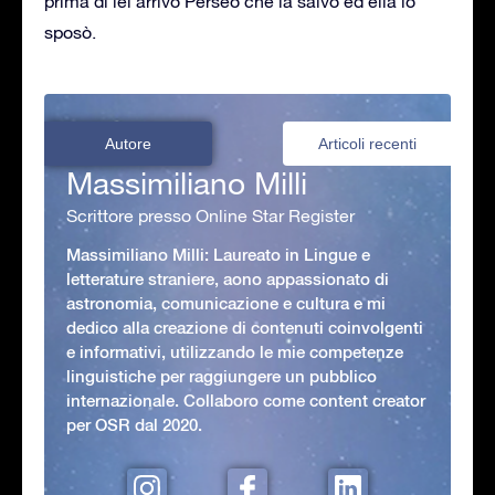
prima di lei arrivò Perseo che la salvò ed ella lo
sposò.
Autore
Articoli recenti
Massimiliano Milli
Scrittore presso Online Star Register
Massimiliano Milli: Laureato in Lingue e
letterature straniere, aono appassionato di
astronomia, comunicazione e cultura e mi
dedico alla creazione di contenuti coinvolgenti
e informativi, utilizzando le mie competenze
linguistiche per raggiungere un pubblico
internazionale. Collaboro come content creator
per OSR dal 2020.