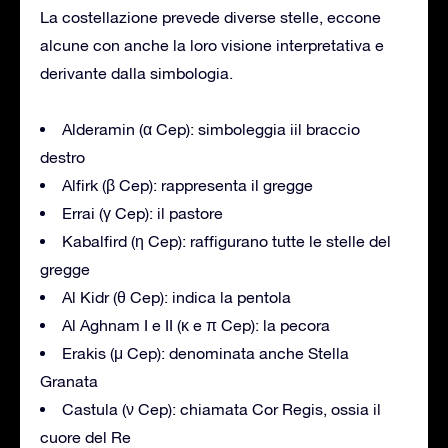
La costellazione prevede diverse stelle, eccone
alcune con anche la loro visione interpretativa e
derivante dalla simbologia.
Alderamin (α Cep): simboleggia iil braccio
destro
Alfirk (β Cep): rappresenta il gregge
Errai (γ Cep): il pastore
Kabalfird (η Cep): raffigurano tutte le stelle del
gregge
Al Kidr (θ Cep): indica la pentola
Al Aghnam I e II (κ e π Cep): la pecora
Erakis (μ Cep): denominata anche Stella
Granata
Castula (ν Cep): chiamata Cor Regis, ossia il
cuore del Re