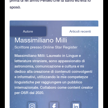
prima di lei arrivò Perseo che la salvò ed ella lo
sposò.
Autore
Articoli recenti
Massimiliano Milli
Scrittore presso Online Star Register
Massimiliano Milli: Laureato in Lingue e
letterature straniere, aono appassionato di
astronomia, comunicazione e cultura e mi
dedico alla creazione di contenuti coinvolgenti
e informativi, utilizzando le mie competenze
linguistiche per raggiungere un pubblico
internazionale. Collaboro come content creator
per OSR dal 2020.