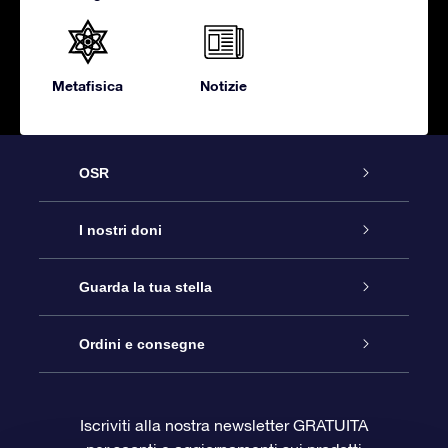
Metafisica
Notizie
OSR
Assistenza
I nostri doni
Contattaci
Online Star Gift
Guarda la tua stella
Blog
Pacchetto regalo OSR
Registro stellare
Ordini e consegne
Domande frequenti
Super Star Gift
App OSR Star Finder
Login Cliente
Iscriviti alla nostra newsletter GRATUITA