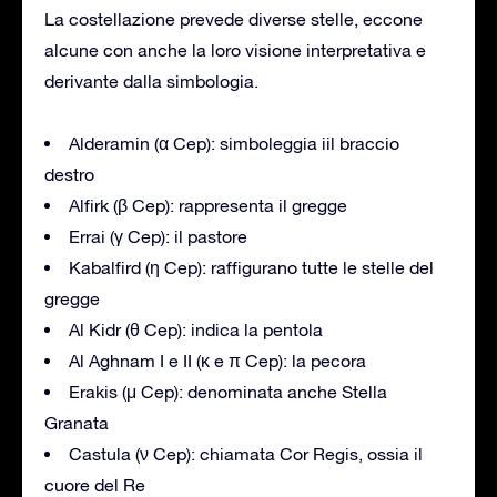
La costellazione prevede diverse stelle, eccone
alcune con anche la loro visione interpretativa e
derivante dalla simbologia.
Alderamin (α Cep): simboleggia iil braccio
destro
Alfirk (β Cep): rappresenta il gregge
Errai (γ Cep): il pastore
Kabalfird (η Cep): raffigurano tutte le stelle del
gregge
Al Kidr (θ Cep): indica la pentola
Al Aghnam I e II (κ e π Cep): la pecora
Erakis (μ Cep): denominata anche Stella
Granata
Castula (ν Cep): chiamata Cor Regis, ossia il
cuore del Re