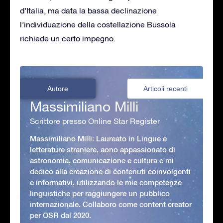
d’Italia, ma data la bassa declinazione
l’individuazione della costellazione Bussola
richiede un certo impegno.
Autore
Articoli recenti
Massimiliano Milli
Scrittore presso Online Star Register
Massimiliano Milli: Laureato in Lingue e
letterature straniere, aono appassionato di
astronomia, comunicazione e cultura e mi
dedico alla creazione di contenuti coinvolgenti
e informativi, utilizzando le mie competenze
linguistiche per raggiungere un pubblico
internazionale. Collaboro come content creator
per OSR dal 2020.