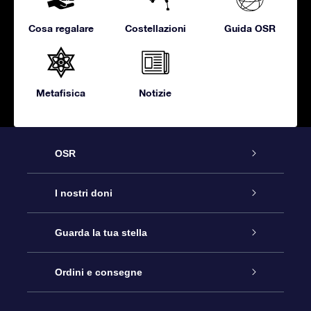
Cosa regalare
Costellazioni
Guida OSR
Metafisica
Notizie
OSR
Assistenza
I nostri doni
Contattaci
Online Star Gift
Guarda la tua stella
Blog
Pacchetto regalo OSR
Registro stellare
Ordini e consegne
Domande frequenti
Super Star Gift
App OSR Star Finder
Login Cliente