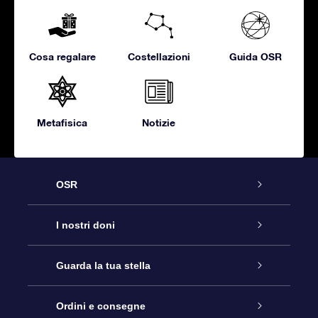
Cosa regalare
Costellazioni
Guida OSR
Metafisica
Notizie
OSR
Assistenza
I nostri doni
Contattaci
Online Star Gift
Guarda la tua stella
Blog
Pacchetto regalo OSR
Registro stellare
Ordini e consegne