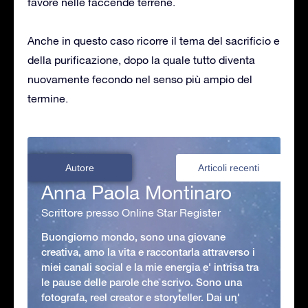
favore nelle faccende terrene.
Anche in questo caso ricorre il tema del sacrificio e
della purificazione, dopo la quale tutto diventa
nuovamente fecondo nel senso più ampio del
termine.
Autore
Articoli recenti
Anna Paola Montinaro
Scrittore presso Online Star Register
Buongiorno mondo, sono una giovane
creativa, amo la vita e raccontarla attraverso i
miei canali social e la mie energia e' intrisa tra
le pause delle parole che scrivo. Sono una
fotografa, reel creator e storyteller. Dai un'