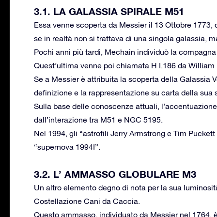
3.1. LA GALASSIA SPIRALE M51
Essa venne scoperta da Messier il 13 Ottobre 1773, 
se in realtà non si trattava di una singola galassia, 
Pochi anni più tardi, Mechain individuò la compagn
Quest’ultima venne poi chiamata H I.186 da William
Se a Messier è attribuita la scoperta della Galassia V
definizione e la rappresentazione su carta della sua s
Sulla base delle conoscenze attuali, l’accentuazione 
dall’interazione tra M51 e NGC 5195.
Nel 1994, gli “astrofili Jerry Armstrong e Tim Puckett 
“supernova 1994I”.
3.2. L’ AMMASSO GLOBULARE M3
Un altro elemento degno di nota per la sua luminosit
Costellazione Cani da Caccia.
Questo ammasso, individuato da Messier nel 1764, è u