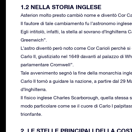
1.2 NELLA STORIA INGLESE
Asterion molto presto cambiò nome e diventò Cor Cario
Il fautore di tale cambiamento fu l’astronomo ingle
Egli intitolò, infatti, la stella al sovrano d’Inghilterr
Greenwich”.
L’astro diventò però noto come Cor Carioli perchè si d
Carlo II, giustiziato nel 1649 davanti al palazzo di Wh
parlamentare Cromwell”.
Tale avvenimento segnò la fine della monarchia ingle
Carlo II tornò a guidare la nazione, a partire dal 29
d’Inghilterra.
Il fisico inglese Charles Scarborough, quella stessa s
modo particolare come se il cuore di Carlo I palpitasse
trionfante.
2. LE STELLE PRINCIPALI DELLA CO