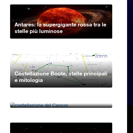
Antares: la supergigante rossa tra le
stelle più luminose
Costellazione Boote, stelle principali
e mitologia
Costellazione Cancro, stelle
principali e mitologia