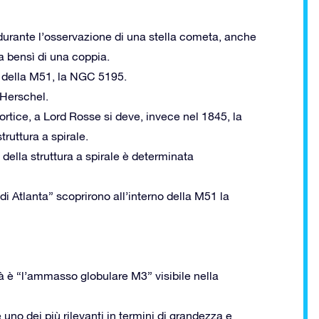
durante l’osservazione di una stella cometa, anche
ma bensì di una coppia.
a della M51, la NGC 5195.
 Herschel.
ortice, a Lord Rosse si deve, invece nel 1845, la
truttura a spirale.
della struttura a spirale è determinata
di Atlanta” scoprirono all’interno della M51 la
à è “l’ammasso globulare M3” visibile nella
no dei più rilevanti in termini di grandezza e