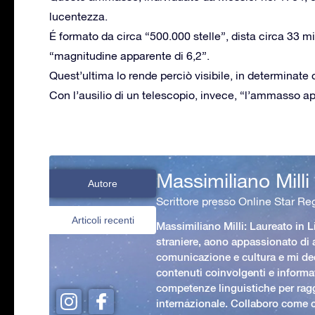
lucentezza.
É formato da circa “500.000 stelle”, dista circa 33 m
“magnitudine apparente di 6,2”.
Quest’ultima lo rende perciò visibile, in determinat
Con l’ausilio di un telescopio, invece, “l’ammasso 
Massimiliano Milli
Autore
Scrittore presso Online Star Reg
Articoli recenti
Massimiliano Milli: Laureato in L
straniere, aono appassionato di
comunicazione e cultura e mi ded
contenuti coinvolgenti e informat
competenze linguistiche per rag
internazionale. Collaboro come c