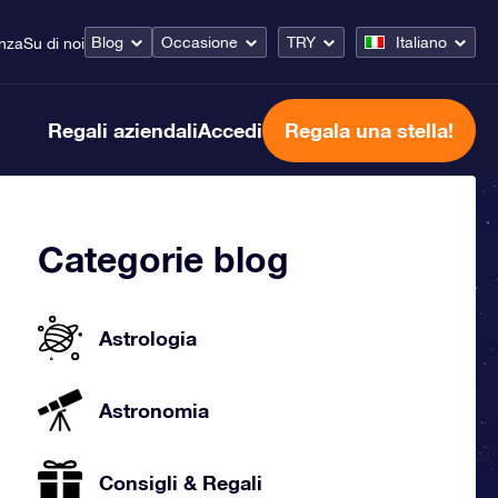
Blog
Occasione
TRY
Italiano
enza
Su di noi
Regali aziendali
Accedi
Regala una stella!
Categorie blog
Astrologia
Astronomia
Consigli & Regali