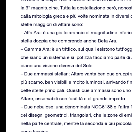
la 3° magnitudine. Tutta la costellazione però, nono
dalla mitologia greca e più volte nominata in diversi c
stelle maggiori di Altare sono:
– Alfa Ara: è una giallo arancio di magnitudine infer
stella doppia che comprende anche Beta Ara.
– Gamma Ara: è un trittico, sui quali esistono tutt’og
che siano un sistema e si ipotizza facciamo parte di 
diano una visione diversa del Sole
– Due ammassi stellari: Altare vanta ben due gruppi st
più scarno, ben visibili e molto luminosi, arrivando fi
delle stelle principali. Questi due ammassi sono uno 
Altare, osservabili con facilità e di grande impatto
– Due nebulose: una denominata NGC6188 e l’altra P
dei disegni geometrici, triangolari, che le zone di em
nella parte centrale, mentre la seconda è più picco
certo fascino