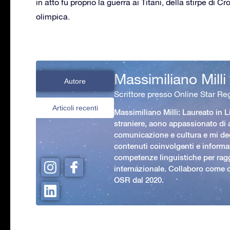
in atto fu proprio la guerra ai Titani, della stirpe di Cr
olimpica.
Massimiliano Milli
Autore
Scrittore presso Online Star Reg
Articoli recenti
Massimiliano Milli: Laureato in L
straniere, aono appassionato di
comunicazione e cultura e mi ded
contenuti coinvolgenti e informat
competenze linguistiche per rag
internazionale. Collaboro come c
OSR dal 2020.