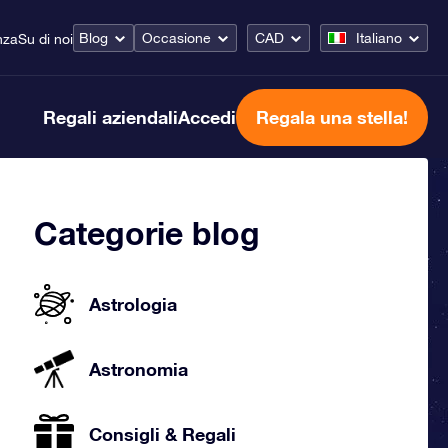
Blog
Occasione
CAD
Italiano
nza
Su di noi
Regali aziendali
Accedi
Regala una stella!
Categorie blog
Astrologia
Astronomia
Consigli & Regali