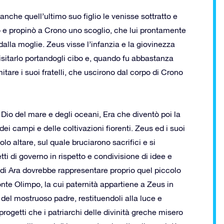
che quell’ultimo suo figlio le venisse sottratto e
o e propinò a Crono uno scoglio, che lui prontamente
alla moglie. Zeus visse l’infanzia e la giovinezza
sitarlo portandogli cibo e, quando fu abbastanza
itare i suoi fratelli, che uscirono dal corpo di Crono
e Dio del mare e degli oceani, Era che diventò poi la
i campi e delle coltivazioni fiorenti. Zeus ed i suoi
olo altare, sul quale bruciarono sacrifici e si
i di governo in rispetto e condivisione di idee e
 di Ara dovrebbe rappresentare proprio quel piccolo
Monte Olimpo, la cui paternità appartiene a Zeus in
po del mostruoso padre, restituendoli alla luce e
progetti che i patriarchi delle divinità greche misero