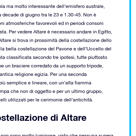
ola ma molto interessante dell’emisfero australe,
ma decade di giugno tra le 23 e 1.30-45. Non è
oni atmosferiche favorevoli ed in periodi consoni
ista. Per vedere Altare è necessario andare in Egitto,
ltare si trova in prossimità della costellazione dello
la bella costellazione del Pavone e dell’Uccello del
a classificata secondo tre ipotesi, tutte piuttosto
be un braciere corredato da un supporto tripode,
l’antica religione egizia. Per una seconda
più semplice e lineare, con un’alta fiamma
ampa che non di oggetto e per un ultimo gruppo,
lli utilizzati per le cerimonie dell’antichità.
ostellazione di Altare
Ara non sono molto luminose, visto che nessuna supera