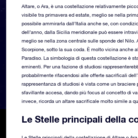
Altare, o Ara, è una costellazione relativamente picc
visibile tra primavera ed estate, meglio se nella pri
possibile ammirarla dall’Italia anche se, con condizi
dell’anno, dalla Sicilia meridionale può essere intrav
meglio se nella zona centrale sulle sponde del Nilo. A
Scorpione, sotto la sua coda. È molto vicina anche al
Paradiso. La simbologia di questa costellazione è stat
eminenti. Per una fazione di studiosi rappresentereb
probabilmente rifacendosi alle offerte sacrificali del
rappresentanza di studiosi è vista come un braciere 
sfavillante accesa, dando più focus al concetto di v
invece, ricorda un altare sacrificale molto simile a que
Le Stelle principali della c
Le Stelle principali della costellazione di Altare o 