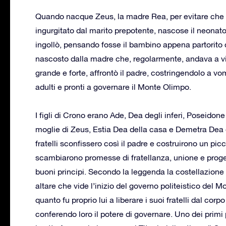
Quando nacque Zeus, la madre Rea, per evitare che an
ingurgitato dal marito prepotente, nascose il neonat
ingollò, pensando fosse il bambino appena partorito d
nascosto dalla madre che, regolarmente, andava a vi
grande e forte, affrontò il padre, costringendolo a vom
adulti e pronti a governare il Monte Olimpo.
I figli di Crono erano Ade, Dea degli inferi, Poseidon
moglie di Zeus, Estia Dea della casa e Demetra Dea de
fratelli sconfissero così il padre e costruirono un picc
scambiarono promesse di fratellanza, unione e progett
buoni principi. Secondo la leggenda la costellazione
altare che vide l’inizio del governo politeistico del 
quanto fu proprio lui a liberare i suoi fratelli dal cor
conferendo loro il potere di governare. Uno dei primi 