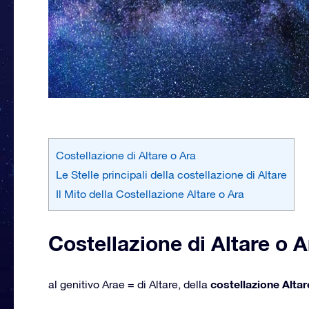
Costellazione di Altare o Ara
Le Stelle principali della costellazione di Altare
Il Mito della Costellazione Altare o Ara
Costellazione di Altare o A
costellazione Altar
al genitivo Arae = di Altare, della