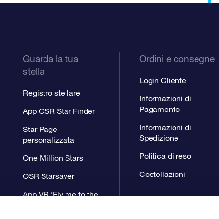
Guarda la tua
Ordini e consegne
stella
Login Cliente
Registro stellare
Informazioni di
Pagamento
App OSR Star Finder
Informazioni di
Star Page
Spedizione
personalizzata
Politica di reso
One Million Stars
Costellazioni
OSR Starsaver
App VR ‘Fly me to the
stars’