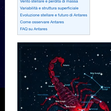
Vento stellare e perdita di massa
Variabilità e struttura superficiale
Evoluzione stellare e futuro di Antares
Come osservare Antares
FAQ su Antares