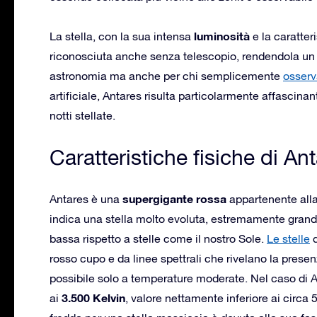
luminosità
La stella, con la sua intensa
e la caratter
riconosciuta anche senza telescopio, rendendola un p
astronomia ma anche per chi semplicemente
osserva
artificiale, Antares risulta particolarmente affascina
notti stellate.
Caratteristiche fisiche di An
supergigante rossa
Antares è una
appartenente all
indica una stella molto evoluta, estremamente grand
bassa rispetto a stelle come il nostro Sole.
Le stelle
d
rosso cupo e da linee spettrali che rivelano la prese
possibile solo a temperature moderate. Nel caso di A
3.500 Kelvin
ai
, valore nettamente inferiore ai circ