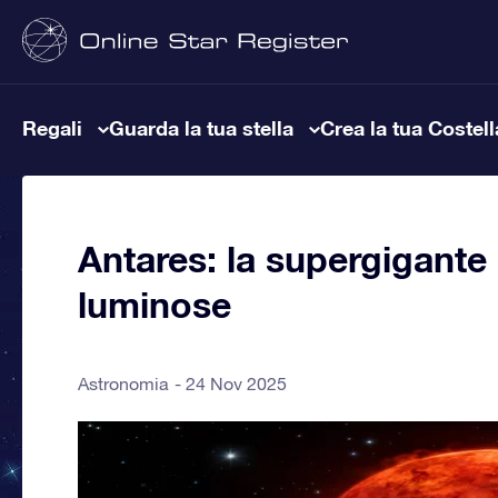
Regali
Guarda la tua stella
Crea la tua Costel
Antares: la supergigante r
luminose
Astronomia
24 Nov 2025