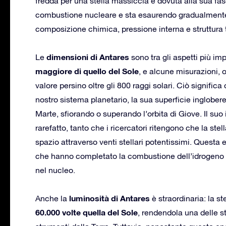
fredda per una stella massiccia è dovuta alla sua fase
combustione nucleare e sta esaurendo gradualmente 
composizione chimica, pressione interna e struttura
dimensioni di Antares
Le
sono tra gli aspetti più imp
maggiore di quello del Sole
, e alcune misurazioni, 
valore persino oltre gli 800 raggi solari. Ciò significa
nostro sistema planetario, la sua superficie inglobe
Marte, sfiorando o superando l’orbita di Giove. Il s
rarefatto, tanto che i ricercatori ritengono che la ste
spazio attraverso venti stellari potentissimi. Questa
che hanno completato la combustione dell’idrogeno 
nel nucleo.
luminosità di Antares
Anche la
è straordinaria: la s
60.000 volte quella del Sole
, rendendola una delle s