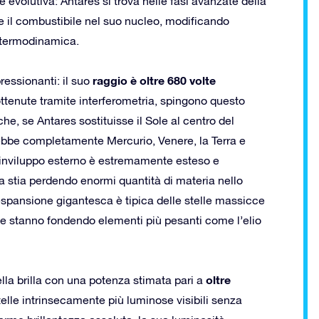
 evolutiva: Antares si trova nelle fasi avanzate della
il combustibile nel suo nucleo, modificando
 termodinamica.
raggio è oltre 680 volte
ressionanti: il suo
ottenute tramite interferometria, spingono questo
 che, se Antares sostituisse il Sole al centro del
rebbe completamente Mercurio, Venere, la Terra e
uo inviluppo esterno è estremamente esteso e
lla stia perdendo enormi quantità di materia nello
 espansione gigantesca è tipica delle stelle massicce
e stanno fondendo elementi più pesanti come l’elio
oltre
tella brilla con una potenza stimata pari a
telle intrinsecamente più luminose visibili senza