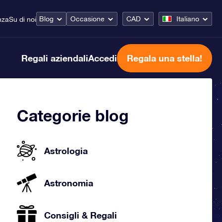
Blog
Occasione
CAD
Italiano
nza
Su di noi
Regali aziendali
Accedi
Regala una stella!
Categorie blog
Astrologia
Astronomia
Consigli & Regali