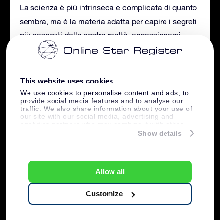
La scienza è più intrinseca e complicata di quanto
sembra, ma è la materia adatta per capire i segreti
più nascosti della nostra realtà, appassionarsi
sempre di più, giorno dopo giorno e non esserne
mai davvero sazi. La storia ci insegna che
guardare le stelle ci porterà sempre alla scelta
This website uses cookies
giusta.
We use cookies to personalise content and ads, to
provide social media features and to analyse our
traffic. We also share information about your use of
our site with our social media, advertising and
analytics partners who may combine it with other
information that you’ve provided to them or that
Show details
Autore
Articoli recenti
they’ve collected from your use of their services.
Massimiliano Milli
Scrittore presso Online Star Register
Allow all
Massimiliano Milli: Laureato in Lingue e
Customize
letterature straniere, aono appassionato di
astronomia, comunicazione e cultura e mi