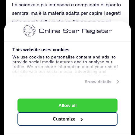
La scienza è più intrinseca e complicata di quanto
sembra, ma è la materia adatta per capire i segreti
più nascosti della nostra realtà, appassionarsi
sempre di più, giorno dopo giorno e non esserne
mai davvero sazi. La storia ci insegna che
guardare le stelle ci porterà sempre alla scelta
This website uses cookies
giusta.
We use cookies to personalise content and ads, to
provide social media features and to analyse our
traffic. We also share information about your use of
our site with our social media, advertising and
analytics partners who may combine it with other
information that you’ve provided to them or that
Show details
Autore
Articoli recenti
they’ve collected from your use of their services.
Massimiliano Milli
Scrittore presso Online Star Register
Allow all
Massimiliano Milli: Laureato in Lingue e
Customize
letterature straniere, aono appassionato di
astronomia, comunicazione e cultura e mi