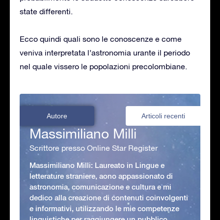
state differenti.
Ecco quindi quali sono le conoscenze e come
veniva interpretata l’astronomia urante il periodo
nel quale vissero le popolazioni precolombiane.
Autore
Articoli recenti
Massimiliano Milli
Scrittore presso Online Star Register
Massimiliano Milli: Laureato in Lingue e
letterature straniere, aono appassionato di
astronomia, comunicazione e cultura e mi
dedico alla creazione di contenuti coinvolgenti
e informativi, utilizzando le mie competenze
linguistiche per raggiungere un pubblico