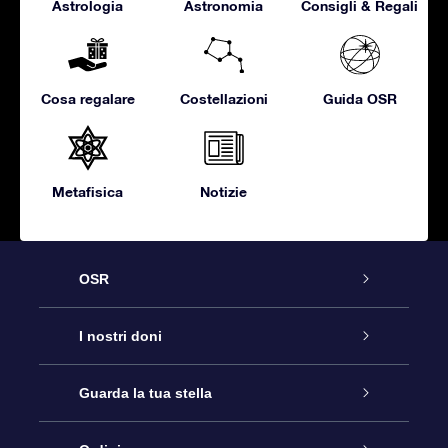
Astrologia
Astronomia
Consigli & Regali
Cosa regalare
Costellazioni
Guida OSR
Metafisica
Notizie
OSR
Assistenza
I nostri doni
Contattaci
Online Star Gift
Guarda la tua stella
Blog
Pacchetto regalo OSR