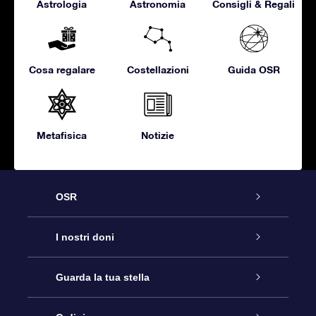
Astrologia
Astronomia
Consigli & Regali
Cosa regalare
Costellazioni
Guida OSR
Metafisica
Notizie
OSR
Assistenza
I nostri doni
Contattaci
Online Star Gift
Guarda la tua stella
Blog
Pacchetto regalo OSR