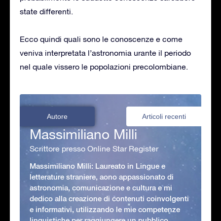
state differenti.
Ecco quindi quali sono le conoscenze e come
veniva interpretata l’astronomia urante il periodo
nel quale vissero le popolazioni precolombiane.
Autore
Articoli recenti
Massimiliano Milli
Scrittore presso Online Star Register
Massimiliano Milli: Laureato in Lingue e
letterature straniere, aono appassionato di
astronomia, comunicazione e cultura e mi
dedico alla creazione di contenuti coinvolgenti
e informativi, utilizzando le mie competenze
linguistiche per raggiungere un pubblico