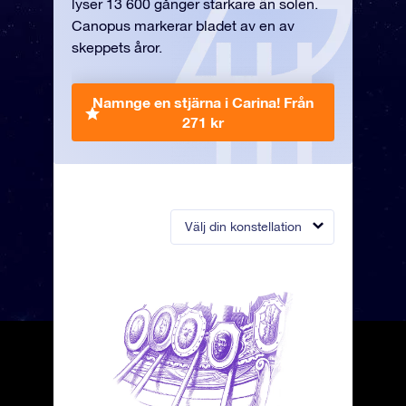
lyser 13 600 gånger starkare än solen.
Canopus markerar bladet av en av
skeppets åror.
Namnge en stjärna i Carina!
Från
271 kr
Välj din konstellation