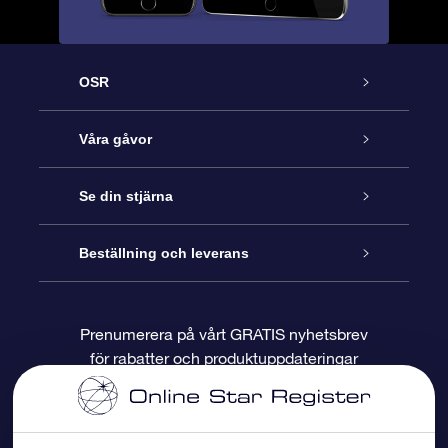
OSR
Kundtjänst
Våra gåvor
Kontakta oss
Online-Stjärngåva
Se din stjärna
Blogg
OSR Gåvopaket
Stjärnregiste
Beställning och leverans
Vanliga frågor
Super Star-gåva
OSR:s App Star Finder
Kundinloggning
Prenumerera på vårt GRATIS nyhetsbrev
för rabatter och produktuppdateringar
Recensioner
OSR Presentkort
Personlig Stjärnsida
Betalningsinformation
Företagspresenter
One Million Stars
Leveransinformation