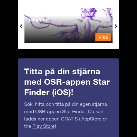
Andromeda - Den fastkedjade
Antli
jungfrun
Visa
Visa
Titta på din stjärna
med OSR-appen Star
Finder (iOS)!
Sök, hitta och titta på din egen stjärna
med OSR-appen Star Finder. Du kan
ladda ner appen GRATIS i
AppStore
or
the
Play Store
!