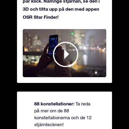
par klick. Namnge stjärnan, se den i
3D och titta upp på den med appen
OSR Star Finder!
88 konstellationer:
Ta reda
på mer om de 88
konstellationerna och de 12
stjärntecknen!