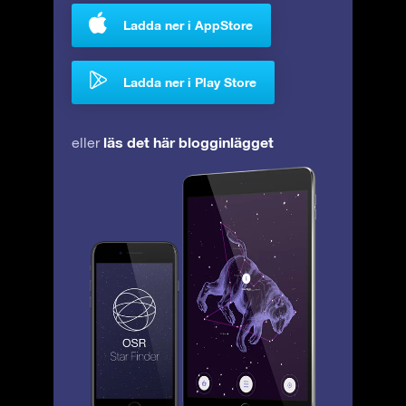
Ladda ner i AppStore
Ladda ner i Play Store
läs det här blogginlägget
eller