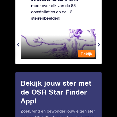
meer over elk van de 88
constellaties en de 12
sterrenbeelden!
Andromeda - Geketende Maagd
Antli
Bekijk
Bekijk
Bekijk jouw ster met
de OSR Star Finder
App!
Zoek, vind en bewonder jouw eigen ster