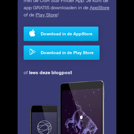
met de OSR Star Finder App. Je kunt de
app GRATIS downloaden in de
AppStore
of de
Play Store
!
Download in de AppStore
Download in de Play Store
lees deze blogpost
of