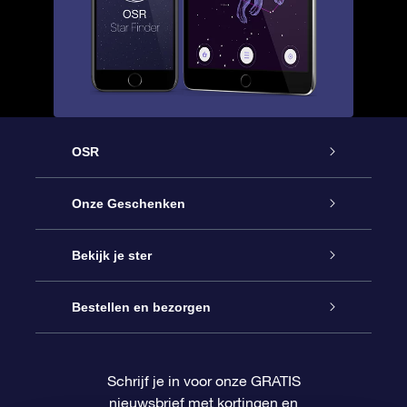
OSR
Service
Onze Geschenken
Contact
Online Star Gift
Bekijk je ster
Blog
OSR Cadeaupakket
Sterrenregister
Bestellen en bezorgen
Veelgestelde vragen
Super Ster Cadeau
OSR Star Finder App
Klantenlogin
Schrijf je in voor onze GRATIS
nieuwsbrief met kortingen en
OSR Recensies
OSR Cadeaukaart