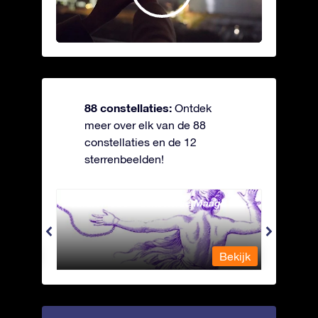
88 constellaties:
Ontdek
meer over elk van de 88
constellaties en de 12
sterrenbeelden!
Andromeda - Geketende Maagd
Antli
Bekijk
Bekijk