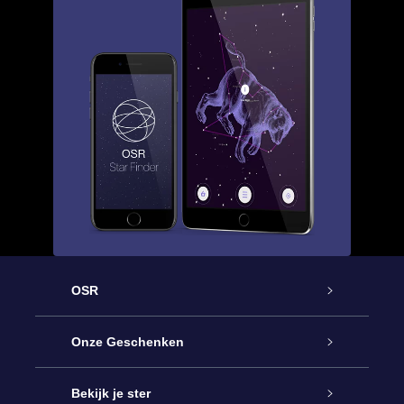
OSR
Service
Onze Geschenken
Contact
Online Star Gift
Bekijk je ster