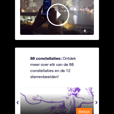
88 constellaties:
Ontdek
meer over elk van de 88
constellaties en de 12
sterrenbeelden!
Andromeda - Geketende Maagd
Antli
Bekijk
Bekijk