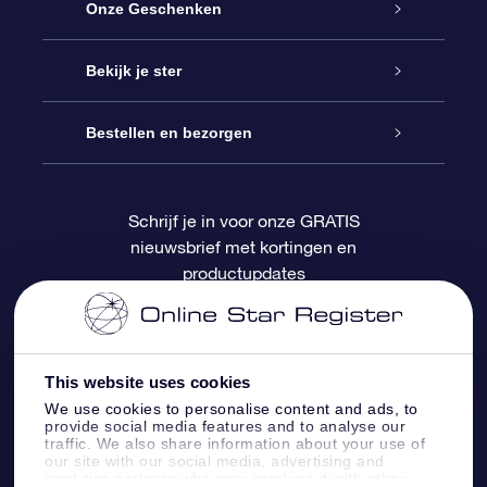
Service
Onze Geschenken
Contact
Online Star Gift
Bekijk je ster
Blog
OSR Cadeaupakket
Sterrenregister
Bestellen en bezorgen
Veelgestelde vragen
Super Ster Cadeau
OSR Star Finder App
Klantenlogin
Schrijf je in voor onze GRATIS
nieuwsbrief met kortingen en
OSR Recensies
OSR Cadeaukaart
Gepersonaliseerde sterrenpagina
Betalingsinformatie
productupdates
Relatiegeschenken
One Million Stars
Verzendinformatie
OSR Starsaver
Retourbeleid
This website uses cookies
We use cookies to personalise content and ads, to
provide social media features and to analyse our
Fly me to the Stars App
Constellaties
traffic. We also share information about your use of
our site with our social media, advertising and
analytics partners who may combine it with other