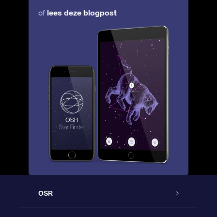
lees deze blogpost
of
OSR