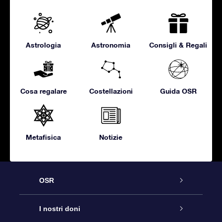
Astrologia
Astronomia
Consigli & Regali
Cosa regalare
Costellazioni
Guida OSR
Metafisica
Notizie
OSR
Assistenza
I nostri doni