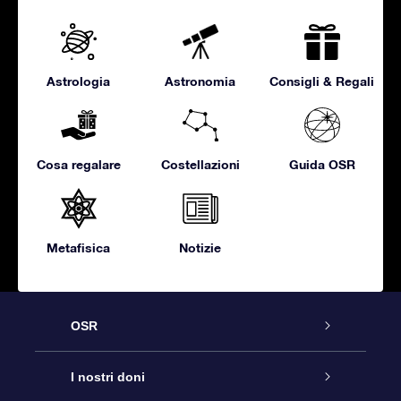
Astrologia
Astronomia
Consigli & Regali
Cosa regalare
Costellazioni
Guida OSR
Metafisica
Notizie
OSR
Assistenza
I nostri doni