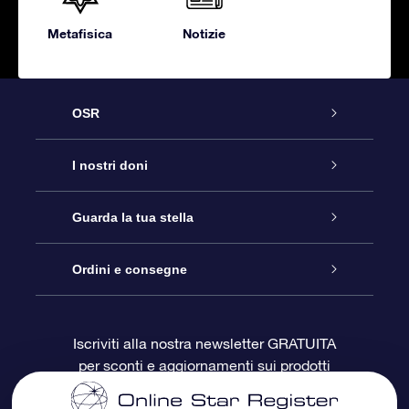
Metafisica
Notizie
OSR
Assistenza
I nostri doni
Contattaci
Online Star Gift
Guarda la tua stella
Blog
Pacchetto regalo OSR
Registro stellare
Ordini e consegne
Domande frequenti
Super Star Gift
App OSR Star Finder
Login Cliente
Iscriviti alla nostra newsletter GRATUITA
per sconti e aggiornamenti sui prodotti
OSR Recensioni
Gift Card OSR
Star Page personalizzata
Informazioni di Pagamento