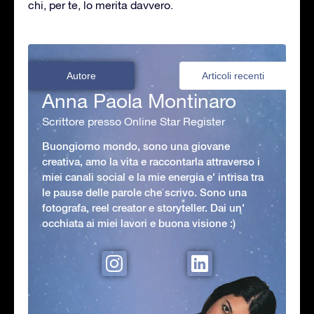
chi, per te, lo merita davvero.
Autore
Articoli recenti
Anna Paola Montinaro
Scrittore presso Online Star Register
Buongiorno mondo, sono una giovane
creativa, amo la vita e raccontarla attraverso i
miei canali social e la mie energia e' intrisa tra
le pause delle parole che scrivo. Sono una
fotografa, reel creator e storyteller. Dai un'
occhiata ai miei lavori e buona visione :)