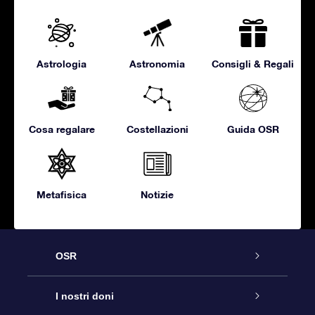
Astrologia
Astronomia
Consigli & Regali
Cosa regalare
Costellazioni
Guida OSR
Metafisica
Notizie
OSR
Assistenza
I nostri doni