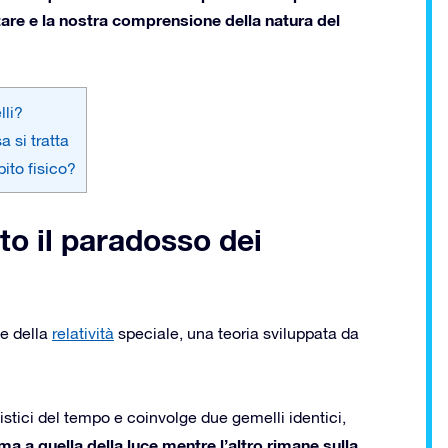
tare e la nostra comprensione della natura del
lli?
 si tratta
ito fisico?
to il paradosso dei
e della
relatività
speciale, una teoria sviluppata da
istici del tempo e coinvolge due gemelli identici,
ma a quella della luce mentre l’altro rimane sulla