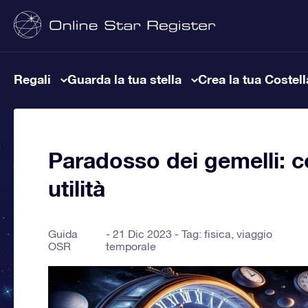
Regali
Guarda la tua stella
Crea la tua Costel
Paradosso dei gemelli: c
utilità
Guida
21 Dic 2023 - Tag:
fisica
,
viaggio
OSR
temporale