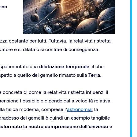
meno
stante per tutti. Tuttavia, la relatività ristretta
rvatore e si dilata o si contrae di conseguenza.
dilatazione temporale
a sperimentato una
, il che
Terra
rispetto a quello del gemello rimasto sulla
.
ncreta di come la relatività ristretta influenzi il
nsione flessibile e dipende dalla velocità relativa
lla fisica moderna, comprese l’
astronomia
, la
l paradosso dei gemelli è quindi un esempio tangibile
 trasformato la nostra comprensione dell’universo e