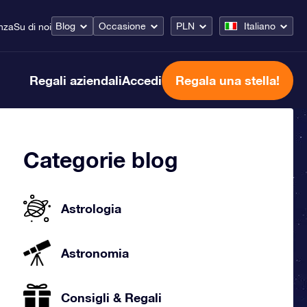
Blog
Occasione
PLN
Italiano
nza
Su di noi
Regali aziendali
Accedi
Regala una stella!
Categorie blog
Astrologia
Astronomia
Consigli & Regali