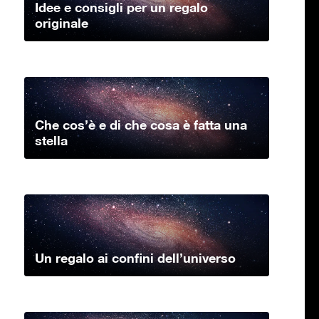
Idee e consigli per un regalo
originale
Che cos’è e di che cosa è fatta una
stella
Un regalo ai confini dell’universo