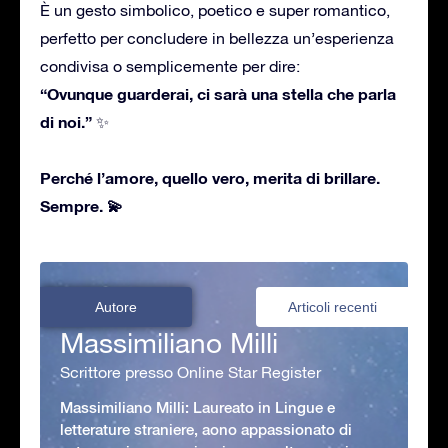
È un gesto simbolico, poetico e super romantico,
perfetto per concludere in bellezza un’esperienza
condivisa o semplicemente per dire:
“Ovunque guarderai, ci sarà una stella che parla
di noi.”
✨
Perché l’amore, quello vero, merita di brillare.
Sempre.
💫
Autore
Articoli recenti
Massimiliano Milli
Scrittore presso Online Star Register
Massimiliano Milli: Laureato in Lingue e
letterature straniere, aono appassionato di