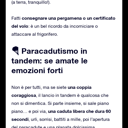
(a terra, tranquillo!).
consegnare una pergamena o un certificato
Fatti
del volo
: è un bel ricordo da incorniciare o
attaccare al frigorifero.
🪂 Paracadutismo in
tandem: se amate le
emozioni forti
una coppia
Non è per tutti, ma se siete
coraggiosa
, il lancio in tandem è qualcosa che
non si dimentica. Si parte insieme, si sale piano
una caduta libera che dura 60
piano… e poi via,
secondi
, urli, sorrisi, battiti a mille, poi l’apertura
del paracadute e una planata dolcissima.