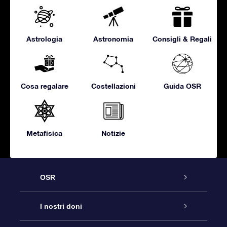
Astrologia
Astronomia
Consigli & Regali
Cosa regalare
Costellazioni
Guida OSR
Metafisica
Notizie
OSR
Assistenza
I nostri doni