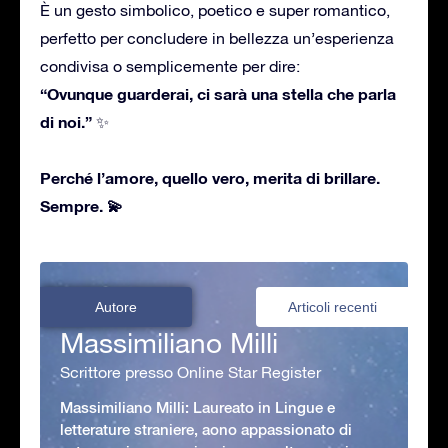
È un gesto simbolico, poetico e super romantico,
perfetto per concludere in bellezza un’esperienza
condivisa o semplicemente per dire:
“Ovunque guarderai, ci sarà una stella che parla
di noi.”
✨
Perché l’amore, quello vero, merita di brillare.
Sempre.
💫
Autore
Articoli recenti
Massimiliano Milli
Scrittore presso Online Star Register
Massimiliano Milli: Laureato in Lingue e
letterature straniere, aono appassionato di