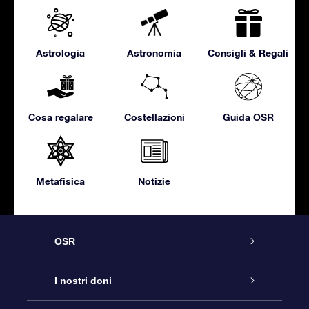
Astrologia
Astronomia
Consigli & Regali
Cosa regalare
Costellazioni
Guida OSR
Metafisica
Notizie
OSR
Assistenza
I nostri doni