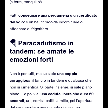
(a terra, tranquillo!).
consegnare una pergamena o un certificato
Fatti
del volo
: è un bel ricordo da incorniciare o
attaccare al frigorifero.
🪂 Paracadutismo in
tandem: se amate le
emozioni forti
una coppia
Non è per tutti, ma se siete
coraggiosa
, il lancio in tandem è qualcosa che
non si dimentica. Si parte insieme, si sale piano
una caduta libera che dura 60
piano… e poi via,
secondi
, urli, sorrisi, battiti a mille, poi l’apertura
del paracadute e una planata dolcissima.