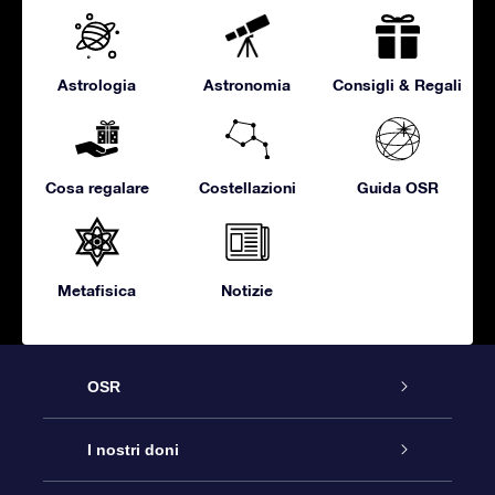
Astrologia
Astronomia
Consigli & Regali
Cosa regalare
Costellazioni
Guida OSR
Metafisica
Notizie
OSR
Assistenza
I nostri doni