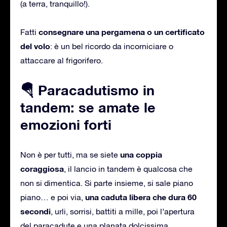
(a terra, tranquillo!).
consegnare una pergamena o un certificato
Fatti
del volo
: è un bel ricordo da incorniciare o
attaccare al frigorifero.
🪂 Paracadutismo in
tandem: se amate le
emozioni forti
una coppia
Non è per tutti, ma se siete
coraggiosa
, il lancio in tandem è qualcosa che
non si dimentica. Si parte insieme, si sale piano
una caduta libera che dura 60
piano… e poi via,
secondi
, urli, sorrisi, battiti a mille, poi l’apertura
del paracadute e una planata dolcissima.