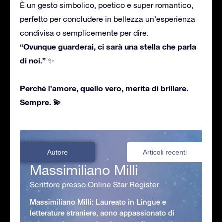
È un gesto simbolico, poetico e super romantico,
perfetto per concludere in bellezza un’esperienza
condivisa o semplicemente per dire:
“Ovunque guarderai, ci sarà una stella che parla
di noi.”
✨
Perché l’amore, quello vero, merita di brillare.
Sempre.
💫
Autore
Articoli recenti
Massimiliano Milli
Scrittore presso Online Star Register
Massimiliano Milli: Laureato in Lingue e
letterature straniere, aono appassionato di