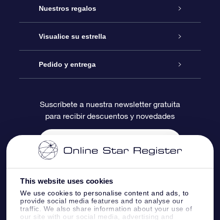
Atención
Nuestros regalos
Contáctanos
Regalo Estrella Online
Visualice su estrella
Blog
Paquete de Regalo OSR
Registro estelar
Pedido y entrega
Preguntas Más Frecuentes
Regalo Súper Estrella
Aplicación de Búsqueda de Estrella
Acceso clientes
Suscríbete a nuestra newsletter gratuita
para recibir descuentos y novedades
Reseñas
Tarjeta de Regalo OSR
Página de Estrella Personalizada
Información de Pago
Regalos empresariales
Un Millón de Estrellas
Información de Envío
Salvaestrellas OSR
Política de devolución
This website uses cookies
We use cookies to personalise content and ads, to
provide social media features and to analyse our
Aplicación de RV Llévame a las estrellas
Constelaciones
traffic. We also share information about your use of
our site with our social media, advertising and