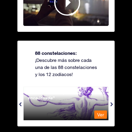
88 constelaciones:
¡Descubre más sobre cada
una de las 88 constelaciones
y los 12 zodíacos!
Andromeda - La princesa
Antli
encadenada
Ver
Ver