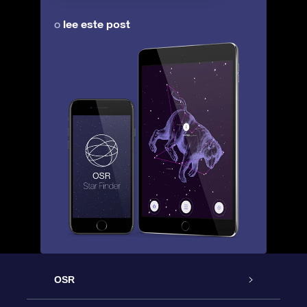
lee este post
o
OSR