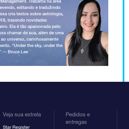
 Management. Trabalha na área
revendo, editando e traduzindo
ssa cria textos sobre astrologia,
018, trazendo novidades
iro. Ela é tão apaixonada pelo
a pra chamar de sua, além de uma
 ao universo, carinhosamente
ento. “Under the sky, under the
.” ― Bruce Lee
Veja sua estrela
Pedidos e
entregas
Star Register