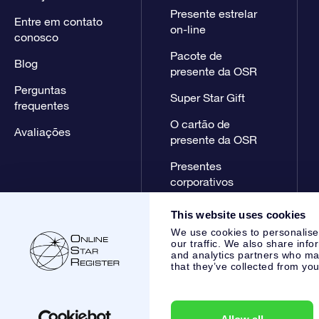
Presente estrelar
Entre em contato
on-line
conosco
Pacote de
Blog
presente da OSR
Perguntas
Super Star Gift
frequentes
O cartão de
Avaliações
presente da OSR
Presentes
corporativos
This website uses cookies
We use cookies to personalise
our traffic. We also share info
and analytics partners who may
that they’ve collected from you
Online Star Register BV
- Laan van de Maagd 83, 7324 BT 
,
Atendimento ao cliente:
help@osr.org
KVK: 60333553, VAT: