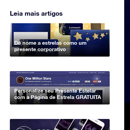
Leia mais artigos
Dê nome a estrelas como um
presente corporativo
Personalize seu Presente Estelar
com a Página de Estrela GRATUITA