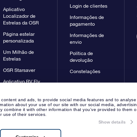
Login de clientes
Aplicativo
Localizador de
Informações de
Estrelas da OSR
pagamento
Página estelar
Informações de
personalizada
envio
Um Milhão de
Política de
Estrelas
devolução
OSR Starsaver
Constelações
Aplicativo RV Fly
me to the stars
 content and ads, to provide social media features and to analyse
rmation about your use of our site with our social media, advertisi
 combine it with other information that you’ve provided to them o
r use of their services.
Show details
Página de imprensa
Declaração
Apeldoorn, The Netherlands
 NL 8538.62.722B01