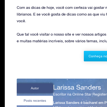
Com as dicas de hoje, você com certeza vai gostar 
librianos. E se você gosta de dicas como as que vi
você.
Que tal você visitar o nosso site e ver nossos artigo
e muitas matérias incríveis, sobre vários temas, in
Conheça no
Larissa Sanders
Autor
Escritor na Online Star Register
Posts recentes
Larissa Sanders é bacharel em 