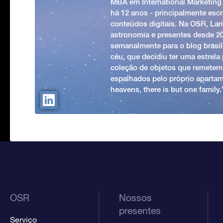
MBA em International Marketing
há 12 anos - principalmente esc
conteúdos digitais. Na OSR, Lari
astronomia e presentes desde 2
semanalmente para o blog brasile
céu, que decidiu ter uma estrel
coleção de objetos que remetem
espalhados pelo próprio apartam
heavens, there is but one family
OSR
Nossos
presentes
Serviço