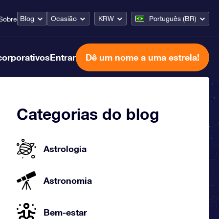
Blog
Ocasião
KRW
Português (BR)
Sobre
corporativos
Entrar
Dê um nome a uma estrela!
Categorias do blog
Astrologia
Astronomia
Bem-estar