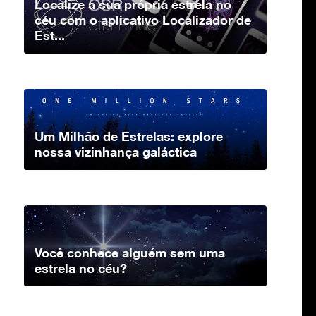
Localize a sua própria estrela no
céu com o aplicativo Localizador de
Est...
Um Milhão de Estrelas: explore
nossa vizinhança galáctica
Você conhece alguém sem uma
estrela no céu?