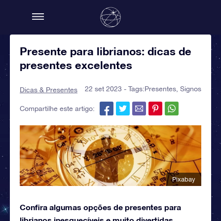
Presente para librianos: dicas de
presentes excelentes
22 set 2023 - Tags:
Presentes
,
Signos
Dicas & Presentes
Compartilhe este artigo:
Pixabay
Confira algumas opções de presentes para
librianos inesquecíveis e muito divertidas.