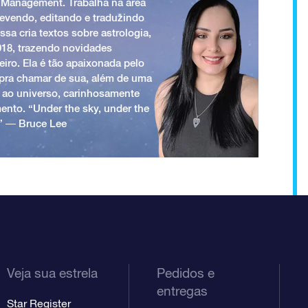
 Management. Trabalha na área
revendo, editando e traduzindo
ssa cria textos sobre astrologia,
018, trazendo novidades
iro. Ela é tão apaixonada pelo
a pra chamar de sua, além de uma
 ao universo, carinhosamente
ento. “Under the sky, under the
.” ― Bruce Lee
Veja sua estrela
Pedidos e
entregas
Star Register