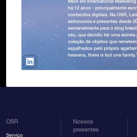
MBA em International Marketing
há 12 anos - principalmente esc
conteúdos digitais. Na OSR, Lari
astronomia e presentes desde 2
semanalmente para o blog brasile
céu, que decidiu ter uma estrel
coleção de objetos que remetem
espalhados pelo próprio apartam
heavens, there is but one family
OSR
Nossos
presentes
Serviço