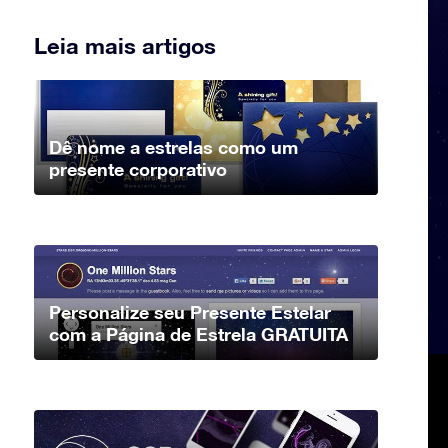
Leia mais artigos
Dê nome a estrelas como um
presente corporativo
Personalize seu Presente Estelar
com a Página de Estrela GRATUITA