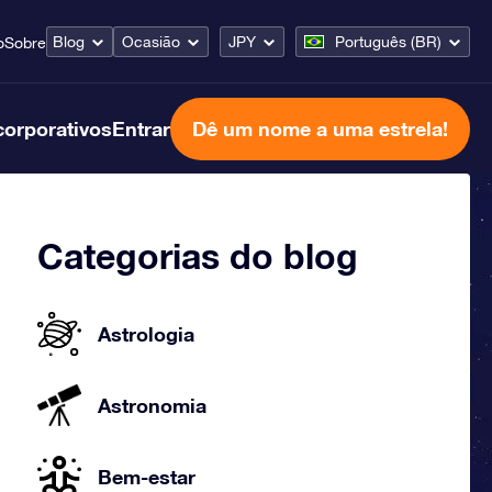
Blog
Ocasião
JPY
Português (BR)
o
Sobre
corporativos
Entrar
Dê um nome a uma estrela!
Categorias do blog
Astrologia
Astronomia
Bem-estar