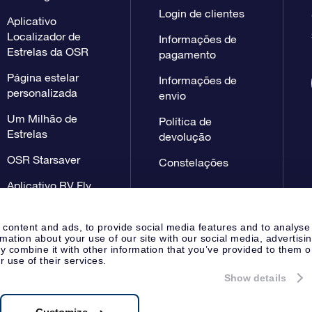
Login de clientes
Aplicativo
Localizador de
Informações de
Estrelas da OSR
pagamento
Página estelar
Informações de
personalizada
envio
Um Milhão de
Política de
Estrelas
devolução
OSR Starsaver
Constelações
Aplicativo RV Fly
me to the stars
 content and ads, to provide social media features and to analyse
rmation about your use of our site with our social media, advertisi
 combine it with other information that you’ve provided to them o
r use of their services.
Show details
Página de imprensa
Declaração
Apeldoorn, The Netherlands
 NL 8538.62.722B01