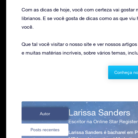
Com as dicas de hoje, você com certeza vai gostar 
librianos. E se você gosta de dicas como as que vi
você.
Que tal você visitar o nosso site e ver nossos artigo
e muitas matérias incríveis, sobre vários temas, in
Conheça no
Larissa Sanders
Autor
Escritor na Online Star Register
Posts recentes
Larissa Sanders é bacharel em 