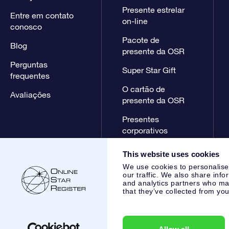
Presente estrelar
Entre em contato
on-line
conosco
Pacote de
Blog
presente da OSR
Perguntas
Super Star Gift
frequentes
O cartão de
Avaliações
presente da OSR
Presentes
corporativos
This website uses cookies
We use cookies to personalise
our traffic. We also share info
and analytics partners who may
that they’ve collected from you
Online Star Register BV
- Laan van de Maagd 83, 7324 BT 
,
Atendimento ao cliente:
help@osr.org
KVK: 60333553, VAT: