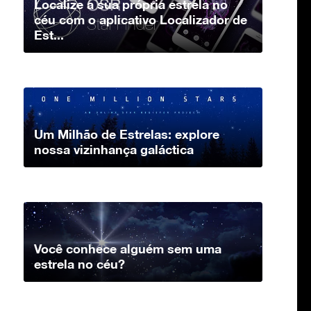
Localize a sua própria estrela no
céu com o aplicativo Localizador de
Est...
Um Milhão de Estrelas: explore
nossa vizinhança galáctica
Você conhece alguém sem uma
estrela no céu?