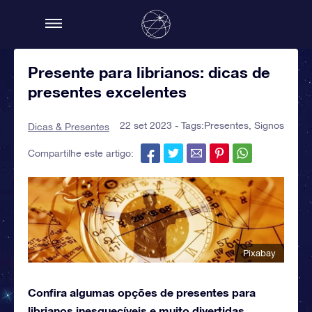
Presente para librianos: dicas de
presentes excelentes
22 set 2023 - Tags:
Presentes
,
Signos
Dicas & Presentes
Compartilhe este artigo:
Pixabay
Confira algumas opções de presentes para
librianos inesquecíveis e muito divertidas.