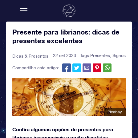
Presente para librianos: dicas de
presentes excelentes
22 set 2023 - Tags:
Presentes
,
Signos
Dicas & Presentes
Compartilhe este artigo:
Pixabay
Confira algumas opções de presentes para
librianos inesquecíveis e muito divertidas.