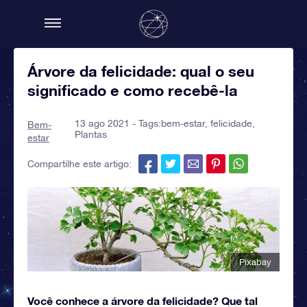
Árvore da felicidade: qual o seu
significado e como recebê-la
13 ago 2021 - Tags:
bem-estar
,
felicidade
,
Bem-
Plantas
estar
Compartilhe este artigo:
Pixabay
Você conhece a árvore da felicidade? Que tal