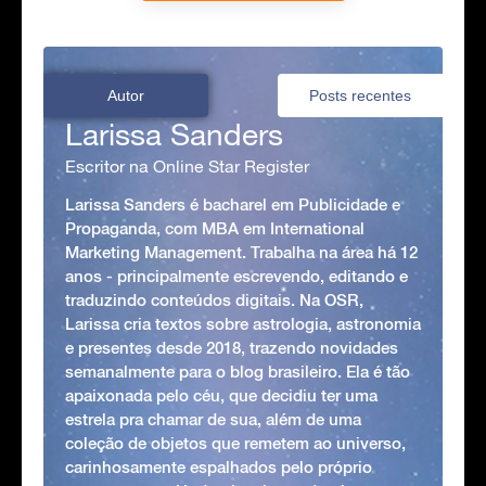
Autor
Posts recentes
Larissa Sanders
Escritor na Online Star Register
Larissa Sanders é bacharel em Publicidade e
Propaganda, com MBA em International
Marketing Management. Trabalha na área há 12
anos - principalmente escrevendo, editando e
traduzindo conteúdos digitais. Na OSR,
Larissa cria textos sobre astrologia, astronomia
e presentes desde 2018, trazendo novidades
semanalmente para o blog brasileiro. Ela é tão
apaixonada pelo céu, que decidiu ter uma
estrela pra chamar de sua, além de uma
coleção de objetos que remetem ao universo,
carinhosamente espalhados pelo próprio