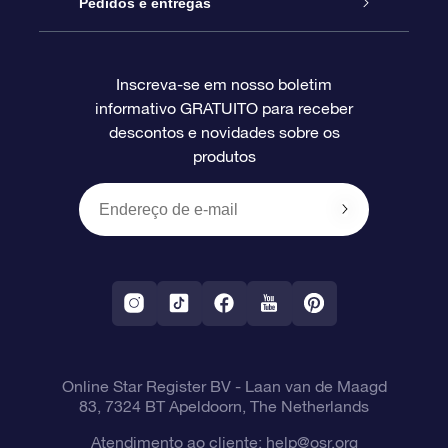
Pacote de presente da OSR
Star Register
Pedidos e entregas
Perguntas frequentes
Super Star Gift
Aplicativo Localizador de Estrelas da OSR
Login de clientes
Inscreva-se em nosso boletim
informativo GRATUITO para receber
Avaliações
O cartão de presente da OSR
Página estelar personalizada
Informações de pagamento
descontos e novidades sobre os
produtos
Presentes corporativos
Um Milhão de Estrelas
Informações de envio
OSR Starsaver
Política de devolução
Aplicativo RV Fly me to the stars
Constelações
Online Star Register BV
- Laan van de Maagd
83, 7324 BT Apeldoorn, The Netherlands
Atendimento ao cliente:
help@osr.org