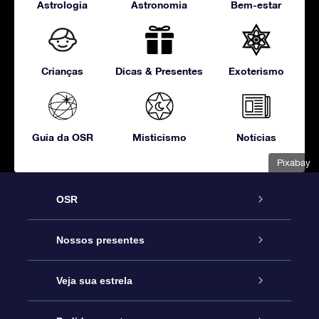
Astrologia
Astronomia
Bem-estar
Crianças
Dicas & Presentes
Exoterismo
Guia da OSR
Misticismo
Notícias
Pixabay
OSR
Serviço
Nossos presentes
Entre em contato conosco
Presente estrelar on-line
Veja sua estrela
Blog