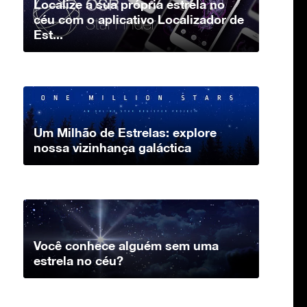
Localize a sua própria estrela no
céu com o aplicativo Localizador de
Est...
Um Milhão de Estrelas: explore
nossa vizinhança galáctica
Você conhece alguém sem uma
estrela no céu?