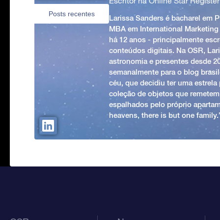
Escritor na Online Star Register
Posts recentes
Larissa Sanders é bacharel em 
MBA em International Marketing
há 12 anos - principalmente esc
conteúdos digitais. Na OSR, Lari
astronomia e presentes desde 2
semanalmente para o blog brasile
céu, que decidiu ter uma estrel
coleção de objetos que remetem
espalhados pelo próprio apartam
heavens, there is but one family