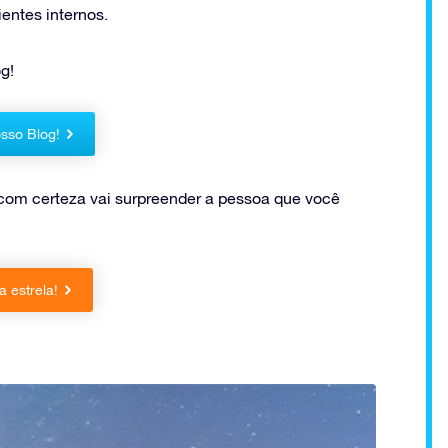
ntes internos.
g!
sso Blog!
com certeza vai surpreender a pessoa que você
 estrela!