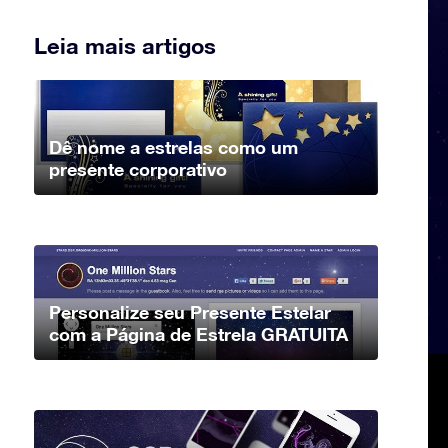
Leia mais artigos
Dê nome a estrelas como um
presente corporativo
Personalize seu Presente Estelar
com a Página de Estrela GRATUITA