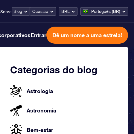
Blog
Ocasião
BRL
Português (BR)
o
Sobre
corporativos
Entrar
Dê um nome a uma estrela!
Categorias do blog
Astrologia
Astronomia
Bem-estar