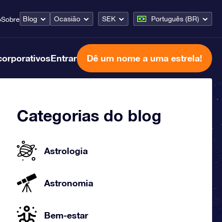
Blog
Ocasião
SEK
Português (BR)
o
Sobre
corporativos
Entrar
Dê um nome a uma estrela!
Categorias do blog
Astrologia
Astronomia
Bem-estar