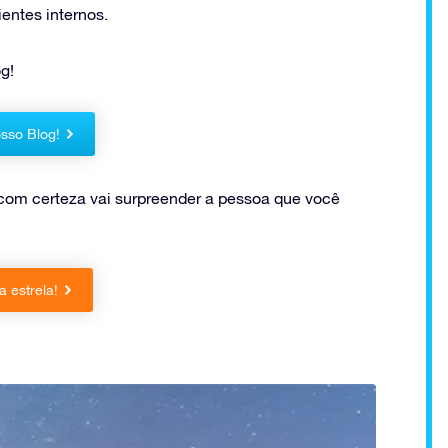
ntes internos.
g!
sso Blog!
com certeza vai surpreender a pessoa que você
 estrela!