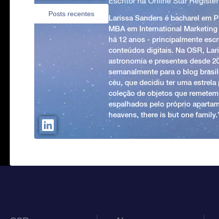
Escritor na Online Star Register
Posts recentes
Larissa Sanders é bacharel em 
MBA em International Marketing
há 12 anos - principalmente esc
conteúdos digitais. Na OSR, Lari
astronomia e presentes desde 2
semanalmente para o blog brasile
céu, que decidiu ter uma estrel
coleção de objetos que remetem
espalhados pelo próprio apartam
heavens, there is but one family