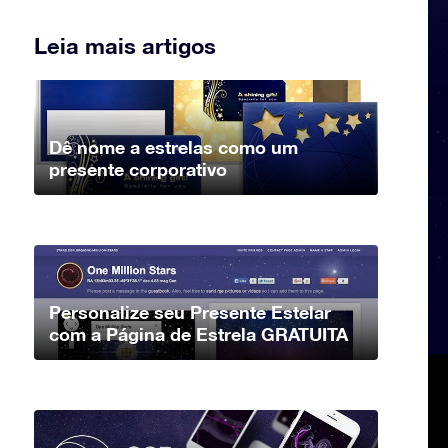
Leia mais artigos
Dê nome a estrelas como um
presente corporativo
Personalize seu Presente Estelar
com a Página de Estrela GRATUITA