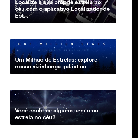
Localize a sua própria estrela no
céu com o aplicativo Localizador de
Est...
Um Milhão de Estrelas: explore
nossa vizinhança galáctica
Você conhece alguém sem uma
estrela no céu?