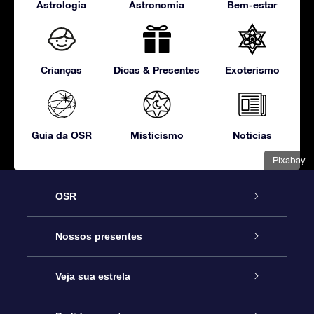
Astrologia
Astronomia
Bem-estar
Crianças
Dicas & Presentes
Exoterismo
Guia da OSR
Misticismo
Notícias
Pixabay
OSR
Serviço
Nossos presentes
Entre em contato conosco
Presente estrelar on-line
Veja sua estrela
Blog