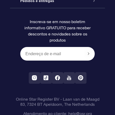
Pacote de presente da OSR
Star Register
Pedidos e entregas
Perguntas frequentes
Super Star Gift
Aplicativo Localizador de Estrelas da OSR
Login de clientes
Inscreva-se em nosso boletim
informativo GRATUITO para receber
Avaliações
O cartão de presente da OSR
Página estelar personalizada
Informações de pagamento
descontos e novidades sobre os
produtos
Presentes corporativos
Um Milhão de Estrelas
Informações de envio
OSR Starsaver
Política de devolução
Aplicativo RV Fly me to the stars
Constelações
Online Star Register BV
- Laan van de Maagd
83, 7324 BT Apeldoorn, The Netherlands
Atendimento ao cliente:
help@osr.org