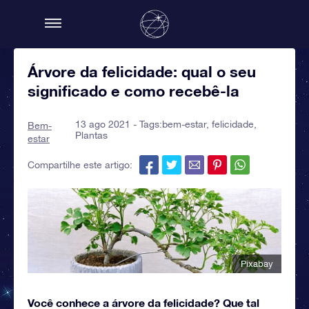
Árvore da felicidade: qual o seu
significado e como recebê-la
13 ago 2021 - Tags:
bem-estar
,
felicidade
,
Bem-
Plantas
estar
Compartilhe este artigo:
Pixabay
Você conhece a árvore da felicidade? Que tal