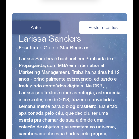
Autor
Posts recentes
Larissa Sanders
Escritor na Online Star Register
Larissa Sanders é bacharel em Publicidade e
Propaganda, com MBA em International
Marketing Management. Trabalha na área há 12
anos - principalmente escrevendo, editando e
traduzindo conteúdos digitais. Na OSR,
Larissa cria textos sobre astrologia, astronomia
e presentes desde 2018, trazendo novidades
semanalmente para o blog brasileiro. Ela é tão
apaixonada pelo céu, que decidiu ter uma
estrela pra chamar de sua, além de uma
coleção de objetos que remetem ao universo,
carinhosamente espalhados pelo próprio