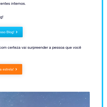
ntes internos.
g!
sso Blog!
com certeza vai surpreender a pessoa que você
 estrela!