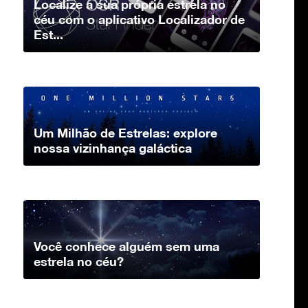
Localize a sua própria estrela no
céu com o aplicativo Localizador de
Est...
Um Milhão de Estrelas: explore
nossa vizinhança galáctica
Você conhece alguém sem uma
estrela no céu?