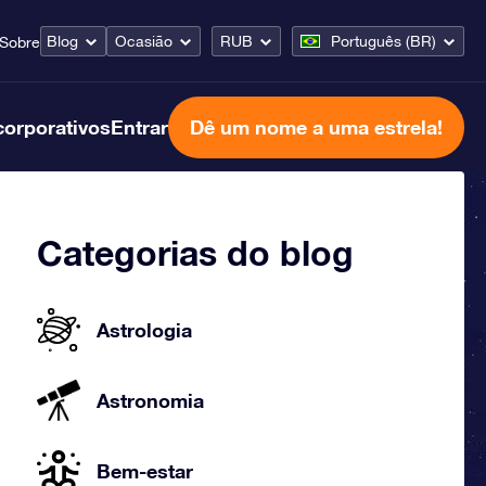
Blog
Ocasião
RUB
Português (BR)
Sobre
corporativos
Entrar
Dê um nome a uma estrela!
Categorias do blog
Astrologia
Astronomia
Bem-estar