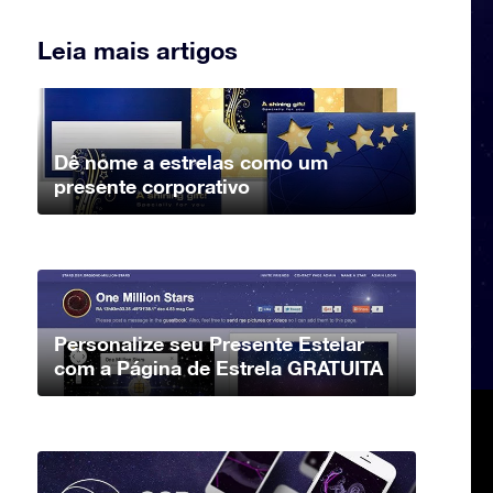
Leia mais artigos
Dê nome a estrelas como um
presente corporativo
Personalize seu Presente Estelar
com a Página de Estrela GRATUITA