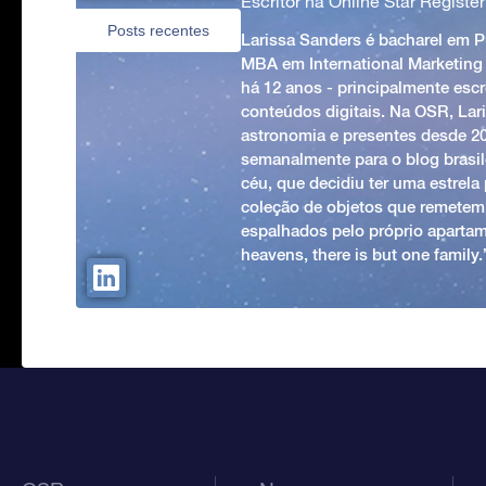
Escritor na Online Star Register
Posts recentes
Larissa Sanders é bacharel em 
MBA em International Marketing
há 12 anos - principalmente esc
conteúdos digitais. Na OSR, Lari
astronomia e presentes desde 2
semanalmente para o blog brasile
céu, que decidiu ter uma estrel
coleção de objetos que remetem
espalhados pelo próprio apartam
heavens, there is but one family