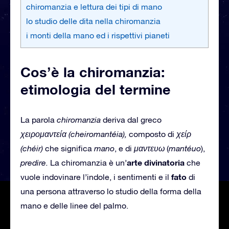
chiromanzia e lettura dei tipi di mano
lo studio delle dita nella chiromanzia
i monti della mano ed i rispettivi pianeti
Cos’è la chiromanzia:
etimologia del termine
La parola
chiromanzia
deriva dal greco
χειρομαντεία (cheiromantéia),
composto di
χείρ
(chéir)
che significa
mano
, e di
μαντευω
(
mantéuo
),
arte
divinatoria
predire.
La chiromanzia è un’
che
fato
vuole indovinare l’indole, i sentimenti e il
di
una persona attraverso lo studio della forma della
mano e delle linee del palmo.