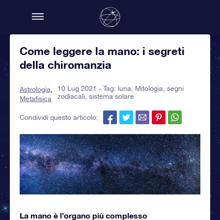
Come leggere la mano: i segreti
della chiromanzia
10 Lug 2021 - Tag:
luna
,
Mitologia
,
segni
Astrologia
zodiacali
,
sistema solare
Metafisica
Condividi questo articolo:
La mano è l’organo più complesso