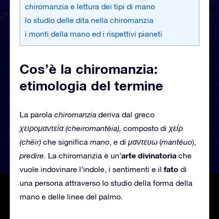
chiromanzia e lettura dei tipi di mano
lo studio delle dita nella chiromanzia
i monti della mano ed i rispettivi pianeti
Cos’è la chiromanzia:
etimologia del termine
La parola
chiromanzia
deriva dal greco
χειρομαντεία (cheiromantéia),
composto di
χείρ
(chéir)
che significa
mano
, e di
μαντευω
(
mantéuo
),
arte
divinatoria
predire.
La chiromanzia è un’
che
fato
vuole indovinare l’indole, i sentimenti e il
di
una persona attraverso lo studio della forma della
mano e delle linee del palmo.