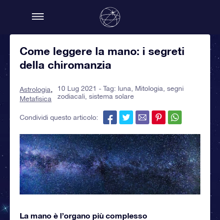
Come leggere la mano: i segreti
della chiromanzia
10 Lug 2021 - Tag:
luna
,
Mitologia
,
segni
Astrologia
zodiacali
,
sistema solare
Metafisica
Condividi questo articolo:
La mano è l’organo più complesso