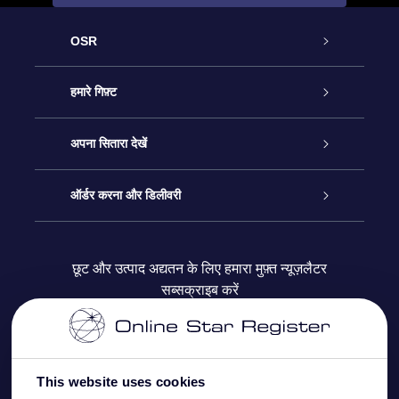
OSR
ग्राहक सेवा
हमारे गिफ़्ट
हमसे संपर्क करें
ऑनलाइन स्टार गिफ़्ट
अपना सितारा देखें
ब्लॉग
OSR गिफ़्ट पैक
स्टार रजिस्टर
ऑर्डर करना और डिलीवरी
अक्सर पूछे जाने वाले प्रश्न
सुपर स्टार गिफ़्ट
OSR स्टार फाइन्डर ऐप के
ग्राहक लॉगिन
छूट और उत्पाद अद्यतन के लिए हमारा मुफ़्त न्यूज़लैटर
सब्सक्राइब करें
रिव्यू
OSR गिफ़्ट कार्ड
स्टार पेज को अपनी पसंद के मुताबिक तैयार करें
भुगतान जानकारी
कॉर्पोरेट उपहार
वन मिलियन स्टार्स
शिपिंग जानकारी
This website uses cookies
OSR स्टार सेवर
वापिसी नीति