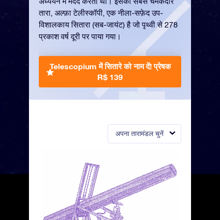
अध्ययन में मदद करता था। इसका सबसे चमकदार
तारा, अल्फ़ा टेलीस्कॉपी, एक नीला-सफ़ेद उप-
विशालकाय सितारा (सब-जायंट) है जो पृथ्वी से 278
प्रकाश वर्ष दूरी पर पाया गया।
Telescopium में सितारे को नाम दें!
प्रेषक
R$ 139
अपना तारामंडल चुनें