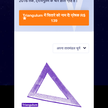
2016 तक, ट्रायंगुलम के चार ज्ञात ग्रह हैं।
Triangulum में सितारे को नाम दें!
प्रेषक R$
139
अपना तारामंडल चुनें