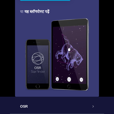
यह ब्लॉगपोस्ट पढ़ें
या
OSR