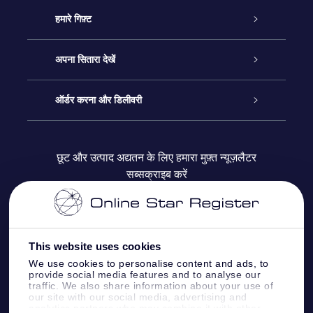
ग्राहक सेवा
हमारे गिफ़्ट
हमसे संपर्क करें
ऑनलाइन स्टार गिफ़्ट
अपना सितारा देखें
ब्लॉग
OSR गिफ़्ट पैक
स्टार रजिस्टर
ऑर्डर करना और डिलीवरी
अक्सर पूछे जाने वाले प्रश्न
सुपर स्टार गिफ़्ट
OSR स्टार फाइन्डर ऐप के
ग्राहक लॉगिन
छूट और उत्पाद अद्यतन के लिए हमारा मुफ़्त न्यूज़लैटर
सब्सक्राइब करें
रिव्यू
OSR गिफ़्ट कार्ड
स्टार पेज को अपनी पसंद के मुताबिक तैयार करें
भुगतान जानकारी
कॉर्पोरेट उपहार
वन मिलियन स्टार्स
शिपिंग जानकारी
This website uses cookies
OSR स्टार सेवर
वापिसी नीति
We use cookies to personalise content and ads, to
provide social media features and to analyse our
traffic. We also share information about your use of
our site with our social media, advertising and
फ़्लाई मी टू द स्टार्स वी.आर. ऐप
तारामंडलों
analytics partners who may combine it with other