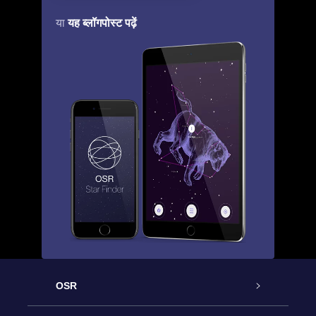
यह ब्लॉगपोस्ट पढ़ें
या
OSR