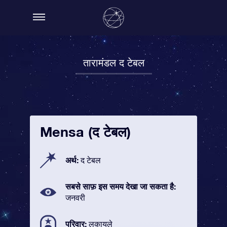
तारामंडल द टेबल
Mensa (द टेबल)
अर्थ:
द टेबल
सबसे साफ़ इस समय देखा जा सकता है:
जनवरी
परिवार:
लकायले