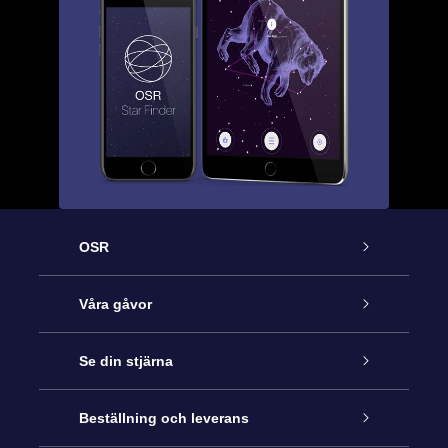
OSR
Kundtjänst
Våra gåvor
Kontakta oss
Online-Stjärngåva
Se din stjärna
Blogg
OSR Gåvopaket
Stjärnregiste
Beställning och leverans