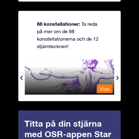
88 konstellationer:
Ta reda
på mer om de 88
konstellationerna och de 12
stjärntecknen!
Andromeda - Den fastkedjade
Antli
jungfrun
Visa
Visa
Titta på din stjärna
med OSR-appen Star