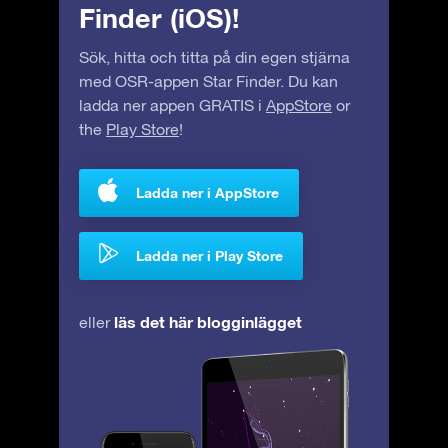
Finder (iOS)!
Sök, hitta och titta på din egen stjärna
med OSR-appen Star Finder. Du kan
ladda ner appen GRATIS i
AppStore
or
the
Play Store
!
Ladda ner i AppStore
Ladda ner i Play Store
läs det här blogginlägget
eller