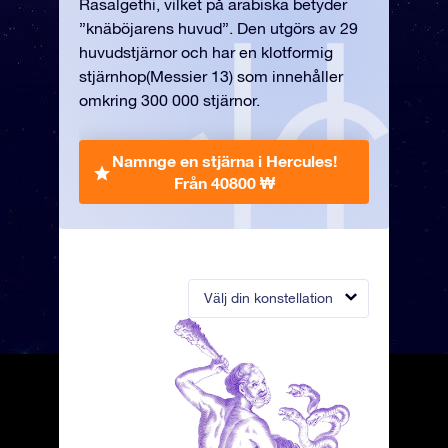
Rasalgethi, vilket på arabiska betyder
”knäböjarens huvud”. Den utgörs av 29
huvudstjärnor och har en klotformig
stjärnhop(Messier 13) som innehåller
omkring 300 000 stjärnor.
Namnge en stjärna i Hercules!
Från 40800 ₩
Välj din konstellation