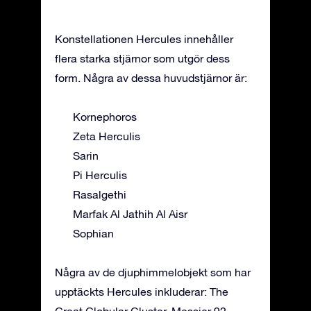
Konstellationen Hercules innehåller
flera starka stjärnor som utgör dess
form. Några av dessa huvudstjärnor är:
Kornephoros
Zeta Herculis
Sarin
Pi Herculis
Rasalgethi
Marfak Al Jathih Al Aisr
Sophian
Några av de djuphimmelobjekt som har
upptäckts Hercules inkluderar: The
Great Globular Cluster, Messier 92,