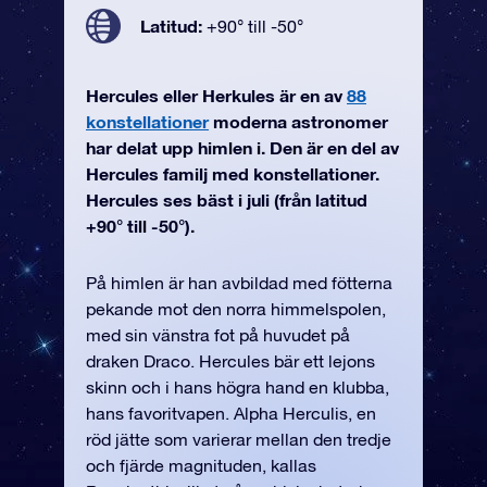
Latitud:
+90° till -50°
Hercules eller Herkules är en av
88
konstellationer
moderna astronomer
har delat upp himlen i. Den är en del av
Hercules familj med konstellationer.
Hercules ses bäst i juli (från latitud
+90° till -50°).
På himlen är han avbildad med fötterna
pekande mot den norra himmelspolen,
med sin vänstra fot på huvudet på
draken Draco. Hercules bär ett lejons
skinn och i hans högra hand en klubba,
hans favoritvapen. Alpha Herculis, en
röd jätte som varierar mellan den tredje
och fjärde magnituden, kallas